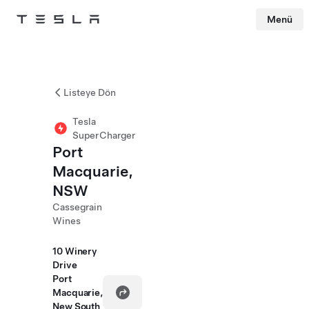
Menü
Tesla
Skip to main content
Listeye Dön
Tesla
SuperCharger
Port
Macquarie,
NSW
Cassegrain
Wines
10 Winery
Drive
Port
Macquarie,
New South