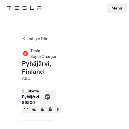
Menü
Tesla
Skip to main content
Listeye Dön
Tesla
SuperCharger
Pyhäjärvi,
Finland
ABC
2 Liiketie
Pyhäjärvi
86800