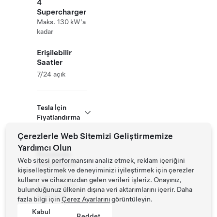
4
Supercharger
Maks. 130 kW'a
kadar
Erişilebilir
Saatler
7/24 açık
Tesla İçin
Fiyatlandırma
Çerezlerle Web Sitemizi Geliştirmemize
Yardımcı Olun
Roadside
Web sitesi performansını analiz etmek, reklam içeriğini
Assistance
kişiselleştirmek ve deneyiminizi iyileştirmek için çerezler
Tesla Owner
kullanır ve cihazınızdan gelen verileri işleriz. Onayınız,
Service:
075
bulunduğunuz ülkenin dışına veri aktarımlarını içerir. Daha
3263818
fazla bilgi için
Çerez Ayarlarını
görüntüleyin.
Kabul
Reddet