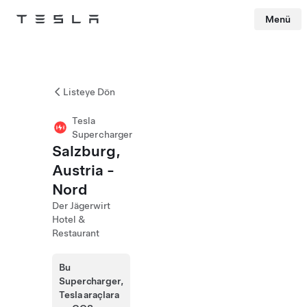
Menü
Tesla
Skip to main content
Listeye Dön
Tesla
Supercharger
Salzburg,
Austria -
Nord
Der Jägerwirt
Hotel &
Restaurant
Bu
Supercharger,
Tesla araçlara