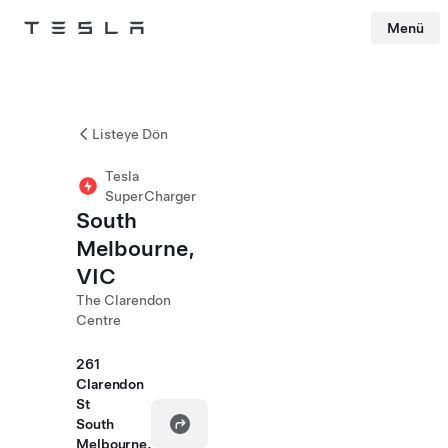
Menü
Tesla
Skip to main content
Listeye Dön
Tesla
SuperCharger
South
Melbourne,
VIC
The Clarendon
Centre
261
Clarendon
St
South
Melbourne,