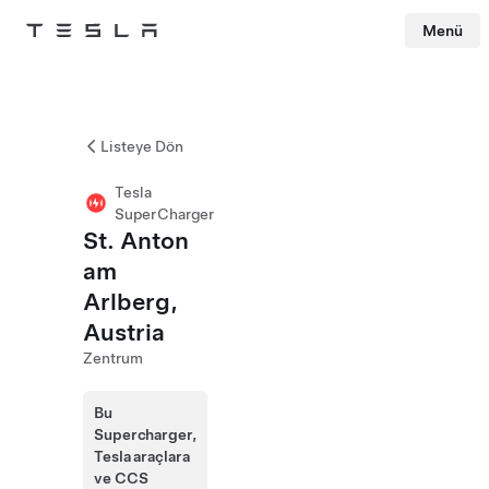
Menü
Tesla
Skip to main content
Listeye Dön
Tesla
SuperCharger
St. Anton
am
Arlberg,
Austria
Zentrum
Bu
Supercharger,
Tesla araçlara
ve CCS