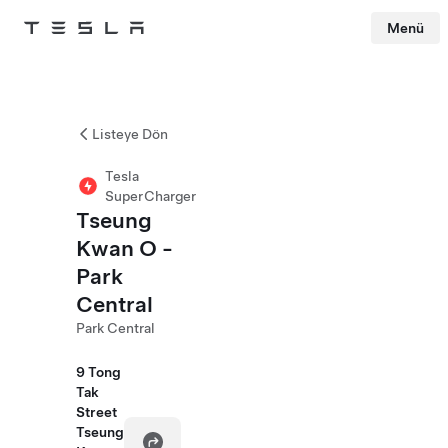
Menü
Tesla
Skip to main content
Listeye Dön
Tesla
SuperCharger
Tseung
Kwan O -
Park
Central
Park Central
9 Tong
Tak
Street
Tseung