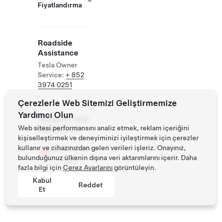
Fiyatlandırma
Roadside
Assistance
Tesla Owner
Service:
+ 852
3974 0251
Çerezlerle Web Sitemizi Geliştirmemize
Yardımcı Olun
Tesiste Ek Tesla
Web sitesi performansını analiz etmek, reklam içeriğini
Operasyonları
kişiselleştirmek ve deneyiminizi iyileştirmek için çerezler
kullanır ve cihazınızdan gelen verileri işleriz. Onayınız,
Destination
bulunduğunuz ülkenin dışına veri aktarımlarını içerir. Daha
Charger
fazla bilgi için
Çerez Ayarlarını
görüntüleyin.
Kabul
Reddet
Et