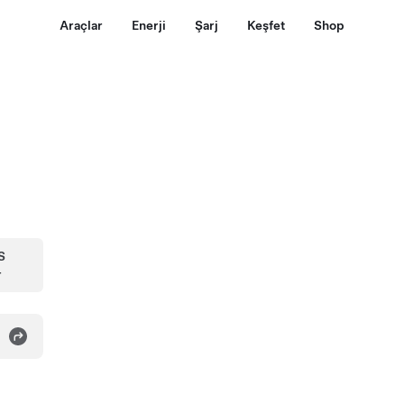
Araçlar
Enerji
Şarj
Keşfet
Shop
S
r