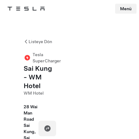
Menü
Tesla
Skip to main content
Listeye Dön
Tesla
SuperCharger
Sai Kung
- WM
Hotel
WM Hotel
28 Wai
Man
Road
Sai
Kung,
Sai