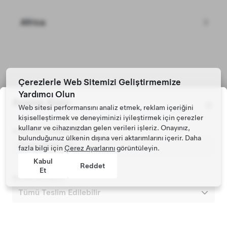
Africa
Çerezlerle Web Sitemizi Geliştirmemize
Tesla © 2026
Yardımcı Olun
Arama Alanı
Gizlilik ve Mevzuat
Web sitesi performansını analiz etmek, reklam içeriğini
kişiselleştirmek ve deneyiminizi iyileştirmek için çerezler
kullanır ve cihazınızdan gelen verileri işleriz. Onayınız,
Araç Kayıt Posta Kodu
bulunduğunuz ülkenin dışına veri aktarımlarını içerir. Daha
fazla bilgi için
Çerez Ayarlarını
görüntüleyin.
Kabul
Reddet
Et
Şunlarda arayın: