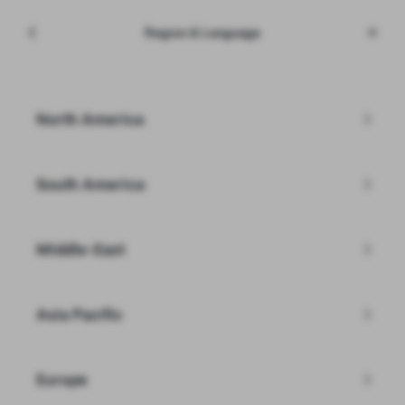
Menü
Tesla
Region & Language
Skip to main content
Yeni Araç Envanteri
Posta kodunu girin
North America
Filtreler
South America
Middle-East
Aradığınız Tesla'yı göremiyor
musunuz?
Asia Pacific
İkinci El Envanterine Göz At
Europe
Özel Model Y Aracını Oluştur