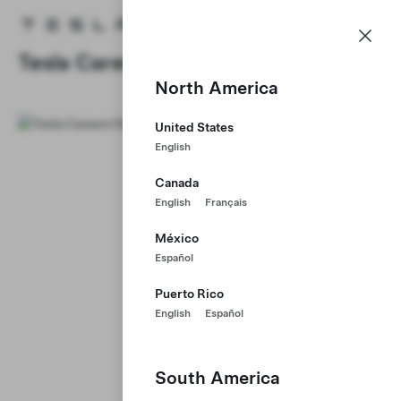
Kariyer
Menü
Tesla ana sayfa
Skip to main content
Tesla Careers
North America
United States
English
Canada
English
Français
México
Español
Puerto Rico
English
Español
South America