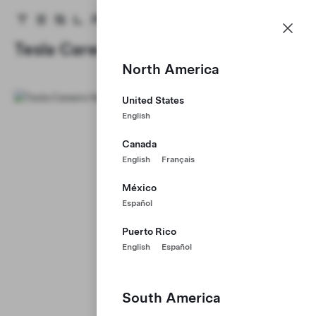
Kariyer
Menü
Tesla ana sayfa
Skip to main content
Tesla Careers
North America
United States
English
Canada
English
Français
México
Español
Puerto Rico
English
Español
South America