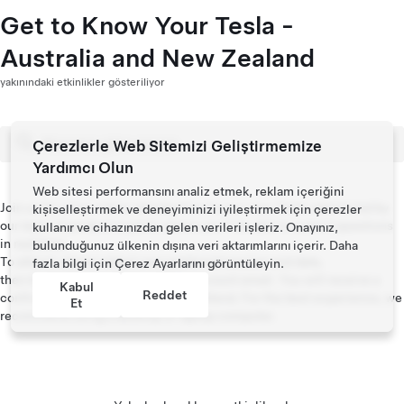
Get to Know Your Tesla -
Australia and New Zealand
yakınındaki etkinlikler gösteriliyor
Çerezlerle Web Sitemizi Geliştirmemize
Yardımcı Olun
Web sitesi performansını analiz etmek, reklam içeriğini
Join us for a live online introduction to your new Tesla vehicle led by
kişiselleştirmek ve deneyiminizi iyileştirmek için çerezler
our team of product experts where you’ll be able to submit questions
kullanır ve cihazınızdan gelen verileri işleriz. Onayınız,
in real time.
bulunduğunuz ülkenin dışına veri aktarımlarını içerir. Daha
To attend, please select your preferred session and date,
fazla bilgi için
Çerez Ayarlarını
görüntüleyin.
then kindly RSVP with your Tesla account email. You will receive a
Kabul
Reddet
confirmation email with the link to attend. For the best experience, we
Et
recommend using a desktop or laptop computer.