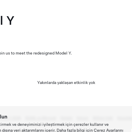
l Y
Join us to meet the redesigned Model Y.
Yakınlarda yaklaşan etkinlik yok
lun
Tesla © 2026
Gizlilik ve Mevzuat
İletişim
Kariyer
Bülteni İndir
Konumla
tirmek ve deneyiminizi iyileştirmek için çerezler kullanır ve
ışına veri aktarımlarını içerir. Daha fazla bilgi için
Çerez Ayarlarını