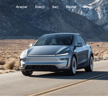
Araçlar
Enerji
Şarj
Keşfet
Shop