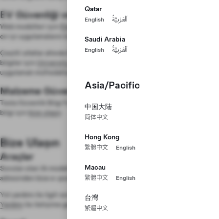
Qatar
EV Güvenliği ve Eğitimi
English
اَلْعَرَبِيَّةُ
Web modülleri için
Elektrikli Araç Güvenliği Eğitimi
ve genel emniyet
en iyi uygulamalarını kapsayan bilgileri inceleyin.
Saudi Arabia
English
اَلْعَرَبِيَّةُ
Çeşitli sıfatlar altında EV'ler ile çalışan profesyonellere yönelik özel
bilgiler için
University of Extrication
tarafından verilen eğitimleri ve
uygulamalı müfredatları inceleyin.
Asia/Pacific
Malzeme Güvenliği
Tesla Güvenlik Bilgi Formları (SDS) talep üzerine sunulmaktadır. Ek
中国大陆
bilgi için
bize ulaşın
.
简体中文
Hong Kong
Bize Ulaşın
繁體中文
English
Araçlar
Macau
Soruları olan ilk müdahale ekipleri
firstrespondersafety@tesla.com
adresinden bize e-posta gönderebilir.
繁體中文
English
Yol yardımı ile ilgili soruları olan ikinci müdahale ekipleri
Tesla Yol
台灣
Yardımı
ile iletişime geçebilir.
繁體中文