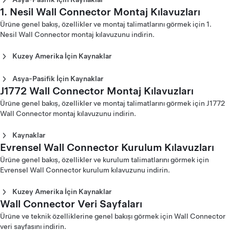
3. Nesil Wall Connector Montaj Kılavuzu - Avrupa (Polski)
2. Nesil Wall Connector Montaj Kılavuzu - Kuzey Amerika
2. Nesil Wall Connector Montaj Kılavuzu - Avrupa (Dansk)
1. Nesil Wall Connector Montaj Kılavuzları
2. Nesil Wall Connector Montaj Kılavuzu - Avustralya
3. Nesil Wall Connector Montaj Kılavuzu - Avrupa
(Français)
2. Nesil Wall Connector Montaj Kılavuzu - Avrupa
(English)
Ürüne genel bakış, özellikler ve montaj talimatlarını görmek için 1.
(Português)
(Deutsch)
2. Nesil Wall Connector Montaj Kılavuzu - Çin (English)
Nesil Wall Connector montaj kılavuzunu indirin.
3. Nesil Wall Connector Montaj Kılavuzu - Avrupa
2. Nesil Wall Connector Montaj Kılavuzu - Avrupa (English)
2. Nesil Wall Connector Montaj Kılavuzu - Çin (中文)
(Slovenčina)
2. Nesil Wall Connector Montaj Kılavuzu - Avrupa
2. Nesil Wall Connector Montaj Kılavuzu - Hong Kong
Kuzey Amerika İçin Kaynaklar
3. Nesil Wall Connector Montaj Kılavuzu - Avrupa (Polski)
(Español)
(English)
3. Nesil Wall Connector Montaj Kılavuzu - Avrupa (Suomi)
1. Nesil Wall Connector Montaj Kılavuzu (parça numarası -
2. Nesil Wall Connector Montaj Kılavuzu - Avrupa
2. Nesil Wall Connector Montaj Kılavuzu - Hong Kong (繁體
3. Nesil Wall Connector Montaj Kılavuzu - Avrupa
A veya -B) - (English)
Asya-Pasifik İçin Kaynaklar
(Français)
中文)
(Svenska)
1. Nesil Wall Connector Montaj Kılavuzu (parça numarası -
J1772 Wall Connector Montaj Kılavuzları
1. Nesil Wall Connector Montaj Kılavuzu - Avustralya
2. Nesil Wall Connector Montaj Kılavuzu - Avrupa (Italiano)
2. Nesil Wall Connector Montaj Kılavuzu - Japonya
3. Nesil Wall Connector Montaj Kılavuzu - Avrupa (Türkçe)
C veya -D) - (English)
(English)
2. Nesil Wall Connector Montaj Kılavuzu - Avrupa
(English)
Ürüne genel bakış, özellikler ve montaj talimatlarını görmek için J1772
3. Nesil Wall Connector Montaj Kılavuzu - Avrupa
1. Nesil Wall Connector Montaj Kılavuzu - Çin (中文)
(Nederlands)
2. Nesil Wall Connector Montaj Kılavuzu - Japonya (日本)
Wall Connector montaj kılavuzunu indirin.
(Ελληνικά)
1. Nesil Wall Connector Montaj Kılavuzu - Hong Kong (繁體
2. Nesil Wall Connector Montaj Kılavuzu - Avrupa (Norsk)
2. Nesil Wall Connector Montaj Kılavuzu - Kore (English)
3. Nesil Wall Connector Montaj Kılavuzu - Orta Doğu
中文)
2. Nesil Wall Connector Montaj Kılavuzu - Avrupa (Polski)
2. Nesil Wall Connector Montaj Kılavuzu - Kore (한국어)
Kaynaklar
(עִבְרִית)
1. Nesil Wall Connector Montaj Kılavuzu (parça numarası -
2. Nesil Wall Connector Montaj Kılavuzu - Avrupa
2. Nesil Wall Connector Montaj Kılavuzu - Tayvan (English)
Evrensel Wall Connector Kurulum Kılavuzları
J1772 3. Nesil Wall Connector Montaj Kılavuzu (English)‎
3. Nesil Wall Connector Montaj Kılavuzu - Orta Doğu
C veya -D) - Japonya (日本語)
(Português)
2. Nesil Wall Connector Montaj Kılavuzu - Tayvan (台灣)
J1772 3. Nesil Wall Connector Montaj Kılavuzu (Français)‎
(عربي)
Ürüne genel bakış, özellikler ve kurulum talimatlarını görmek için
2. Nesil Wall Connector Montaj Kılavuzu - Avrupa (Suomi)
J1772 Wall Connector Montaj Kılavuzu (English)
Evrensel Wall Connector kurulum kılavuzunu indirin.
2. Nesil Wall Connector Montaj Kılavuzu - Avrupa
J1772 Wall Connector Montaj Kılavuzu (Español)
(Svenska)
J1772 Wall Connector Montaj Kılavuzu (Français)
Kuzey Amerika İçin Kaynaklar
J1772 Wall Connector Montaj Kılavuzu - Japonya (日本語)
Wall Connector Veri Sayfaları
Evrensel Wall Connector Kurulum Kılavuzu - Kuzey
J1772 Wall Connector Montaj Kılavuzu - Tayvan (台灣)
Amerika (English)
Ürüne ve teknik özelliklerine genel bakışı görmek için Wall Connector
Evrensel Wall Connector Kurulum Kılavuzu - Kuzey
veri sayfasını indirin.