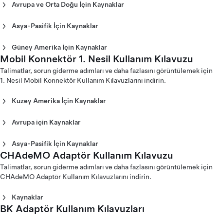
Amerika (English)
Avrupa ve Orta Doğu İçin Kaynaklar
(English)
2. Nesil Mobil Konnektör Kullanım Kılavuzu - Kuzey
2. Nesil Mobil Konnektör Kullanım Kılavuzu - Avrupa
3. Nesil Mobil Konnektör Kullanım Kılavuzu - Avrupa
Amerika (Español)
(Català)
(Español)
Asya-Pasifik İçin Kaynaklar
2. Nesil Mobil Konnektör Kullanım Kılavuzu - Kuzey
2. Nesil Mobil Konnektör Kullanım Kılavuzu - Avrupa
3. Nesil Mobil Konnektör Kullanım Kılavuzu - Avrupa
2. Nesil Mobil Konnektör Kullanım Kılavuzu - Avustralya
Amerika (Français)
(Dansk)
(Français)
(English)
Güney Amerika İçin Kaynaklar
2. Nesil Mobil Konnektör Kullanım Kılavuzu - Avrupa
3. Nesil Mobil Konnektör Kullanım Kılavuzu - Avrupa
2. Nesil Mobil Konnektör Kullanım Kılavuzu - Çin (English)
Mobil Konnektör 1. Nesil Kullanım Kılavuzu
2. Nesil Mobil Konnektör Kullanım Kılavuzu - Kolombiya
(Deutsch)
(Italiano)
2. Nesil Mobil Konnektör Kullanım Kılavuzu - Çin (中文)
(Español)
Talimatlar, sorun giderme adımları ve daha fazlasını görüntülemek için
2. Nesil Mobil Konnektör Kullanım Kılavuzu - Avrupa
3. Nesil Mobil Konnektör Kullanım Kılavuzu - Avrupa
2. Nesil Mobil Konnektör Kullanım Kılavuzu - Hong Kong
1. Nesil Mobil Konnektör Kullanım Kılavuzlarını indirin.
(English)
(Latvija)
(English)
2. Nesil Mobil Konnektör Kullanım Kılavuzu - Avrupa
3. Nesil Mobil Konnektör Kullanım Kılavuzu - Avrupa
2. Nesil Mobil Konnektör Kullanım Kılavuzu - Hong Kong
Kuzey Amerika İçin Kaynaklar
(Español)
(Nederlands)
(繁體中文)
Mobil Konnektör 1. Nesil
2. Nesil Mobil Konnektör Kullanım Kılavuzu - Avrupa
3. Nesil Mobil Konnektör Kullanım Kılavuzu - Avrupa
2. Nesil Mobil Konnektör Kullanım Kılavuzu - Japonya
(Français)
Avrupa için Kaynaklar
(Norsk)
(English)
1. Nesil Mobil Konnektör Kullanım Kılavuzu - Kuzey
2. Nesil Mobil Konnektör Kullanım Kılavuzu - Avrupa
Mobil Konnektör 1. Nesil
3. Nesil Mobil Konnektör Kullanım Kılavuzu - Avrupa
2. Nesil Mobil Konnektör Kullanım Kılavuzu - Japonya (日本
Amerika (English)
(Italiano)
(Português)
語)
Asya-Pasifik İçin Kaynaklar
1. Nesil Mobil Konnektör Kullanım Kılavuzu - Kuzey
1. Nesil Mobil Konnektör Kullanım Kılavuzu - Avrupa
2. Nesil Mobil Konnektör Kullanım Kılavuzu - Avrupa
3. Nesil Mobil Konnektör Kullanım Kılavuzu - Avrupa
2. Nesil Mobil Konnektör Kullanım Kılavuzu - Kore
CHAdeMO Adaptör Kullanım Kılavuzu
1. Nesil Mobil Konnektör Kullanım Kılavuzu - Avustralya
Amerika (Français)
(Dansk)
(Nederlands)
(Slovenčina)
(English)
(English)
Talimatlar, sorun giderme adımları ve daha fazlasını görüntülemek için
1. Nesil Mobil Konnektör Kullanım Kılavuzu - Avrupa
2. Nesil Mobil Konnektör Kullanım Kılavuzu - Avrupa
3. Nesil Mobil Konnektör Kullanım Kılavuzu - Avrupa
2. Nesil Mobil Konnektör Kullanım Kılavuzu - Kore (한국어)
Mobil Konnektör
CHAdeMO Adaptör Kullanım Kılavuzlarını indirin.
(Deutsch)
(Norsk)
(Suomi)
2. Nesil Mobil Konnektör Kullanım Kılavuzu - Makao
1. Nesil Mobil Konnektör Kullanım Kılavuzu - Avrupa
2. Nesil Mobil Konnektör Kullanım Kılavuzu - Avrupa
Kablolu 1. Nesil Mobil Konnektör Kullanım Kılavuzu -
3. Nesil Mobil Konnektör Kullanım Kılavuzu - Avrupa
(English)
Kaynaklar
(English)
(Português)
Kuzey Amerika (English)
(Svenska)
2. Nesil Mobil Konnektör Kullanım Kılavuzu - Makao (中文)
BK Adaptör Kullanım Kılavuzları
1. Nesil Mobil Konnektör Kullanım Kılavuzu - Avrupa
CHAdeMO Adaptör Kullanım Kılavuzu (Čeština)
2. Nesil Mobil Konnektör Kullanım Kılavuzu - Avrupa
Kablolu 1. Nesil Mobil Konnektör Kullanım Kılavuzu -
2. Nesil Mobil Konnektör Kullanım Kılavuzu - Yeni Zelanda
(Italiano)
CHAdeMO Adaptör Kullanım Kılavuzu (Dansk)