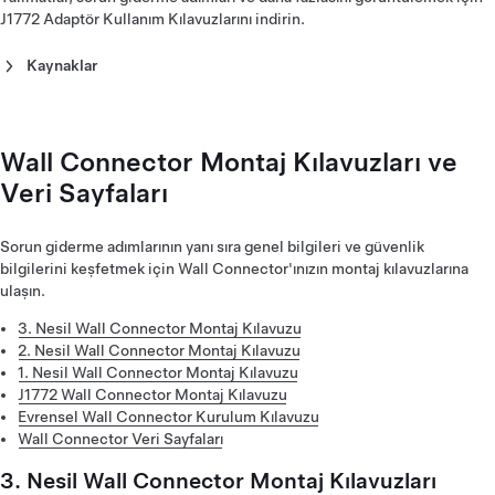
CCS Combo 1 Adaptör Kullanım Kılavuzu - Kuzey Amerika
J1772 Adaptör Kullanım Kılavuzlarını indirin.
Kablolu 1. Nesil Mobil Konnektör Kullanım Kılavuzu -
CCS Combo 2 Adaptör Kullanım Kılavuzu (Norsk)
(Français)
Avrupa (Français)
CCS Combo 2 Adaptör Kullanım Kılavuzu (Polski)
CCS Combo 1 Adaptör Kullanım Kılavuzu (한국어)‎
Kablolu 1. Nesil Mobil Konnektör Kullanım Kılavuzu -
Kaynaklar
CCS Combo 2 Adaptör Kullanım Kılavuzu (Português)
Avrupa (Hrvatski)
CCS Combo 2 Adaptör Kullanım Kılavuzu (Suomi)
J1772 Adaptör Kullanım Kılavuzu (English)‎
Kablolu 1. Nesil Mobil Konnektör Kullanım Kılavuzu -
CCS Combo 2 Adaptör Kullanım Kılavuzu (Svenska)
J1772 Adaptör Kullanım Kılavuzu (한국어)‎
Avrupa (Italiano)
Kablolu 1. Nesil Mobil Konnektör Kullanım Kılavuzu -
Wall Connector Montaj Kılavuzları ve
Avrupa (Magyar)
Veri Sayfaları
Kablolu 1. Nesil Mobil Konnektör Kullanım Kılavuzu -
Avrupa (Nederlands)
Kablolu 1. Nesil Mobil Konnektör Kullanım Kılavuzu -
Sorun giderme adımlarının yanı sıra genel bilgileri ve güvenlik
Avrupa (Norsk)
bilgilerini keşfetmek için Wall Connector'ınızın montaj kılavuzlarına
Kablolu 1. Nesil Mobil Konnektör Kullanım Kılavuzu -
ulaşın.
Avrupa (Polski)
3. Nesil Wall Connector Montaj Kılavuzu
Kablolu 1. Nesil Mobil Konnektör Kullanım Kılavuzu -
2. Nesil Wall Connector Montaj Kılavuzu
Avrupa (Português)
1. Nesil Wall Connector Montaj Kılavuzu
Kablolu 1. Nesil Mobil Konnektör Kullanım Kılavuzu -
J1772 Wall Connector Montaj Kılavuzu
Avrupa (Română)
Evrensel Wall Connector Kurulum Kılavuzu
Kablolu 1. Nesil Mobil Konnektör Kullanım Kılavuzu -
Wall Connector Veri Sayfaları
Avrupa (Suomi)
Kablolu 1. Nesil Mobil Konnektör Kullanım Kılavuzu -
3. Nesil Wall Connector Montaj Kılavuzları
Avrupa (Svenska)