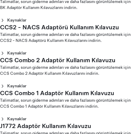
(Suomi)
Kuzey Amerika (Español)
Talimatlar, sorun giderme adımları ve daha fazlasını görüntülemek için
(English)
1. Nesil Mobil Konnektör Kullanım Kılavuzu - Avrupa
CHAdeMO Adaptör Kullanım Kılavuzu (Deutsch)
2. Nesil Mobil Konnektör Kullanım Kılavuzu - Avrupa
Kablolu 1. Nesil Mobil Konnektör Kullanım Kılavuzu -
BK Adaptör Kullanım Kılavuzlarını indirin.
2. Nesil Mobil Konnektör Kullanım Kılavuzu - Tayvan
(Nederlands)
CHAdeMO Adaptör Kullanım Kılavuzu (English)
(Svenska)
Kuzey Amerika (Français)
(English)
1. Nesil Mobil Konnektör Kullanım Kılavuzu - Avrupa
CHAdeMO Adaptör Kullanım Kılavuzu (Español)
2. Nesil Mobil Konnektör Kullanım Kılavuzu - Orta Doğu
2. Nesil Mobil Konnektör Kullanım Kılavuzu - Tayvan (台灣)
Kaynaklar
(Norsk)
CHAdeMO Adaptör Kullanım Kılavuzu (Français)
(Arabic)
CCS2 - NACS Adaptörü Kullanım Kılavuzu
BK DC Adaptör Kullanım Kılavuzu - Çin (English)
1. Nesil Mobil Konnektör Kullanım Kılavuzu - Avrupa
CHAdeMO Adaptör Kullanım Kılavuzu (Italiano)
BK DC Adaptör Kullanım Kılavuzu - Çin (中文)
Talimatlar, sorun giderme adımları ve daha fazlasını görüntülemek için
(Suomi)
CHAdeMO Adaptör Kullanım Kılavuzu (Nederlands)
BK AC Adaptör Kullanım Kılavuzu - Çin (English)
CCS2 - NACS Adaptörü Kullanım Kılavuzlarını indirin.
1. Nesil Mobil Konnektör Kullanım Kılavuzu - Avrupa
CHAdeMO Adaptör Kullanım Kılavuzu (Norsk)
BK AC Adaptör Kullanım Kılavuzu - Çin (中文)
(Svenska)
CHAdeMO Adaptör Kullanım Kılavuzu (Polski)
Kaynaklar
CHAdeMO Adaptör Kullanım Kılavuzu (Svenska)
Mobil Konnektör
CCS Combo 2 Adaptör Kullanım Kılavuzu
CHAdeMO Adaptör Kullanım Kılavuzu - Çin (中文)
CCS2 - NACS Adaptörü Kullanım Kılavuzu – Kuzey
CHAdeMO Adaptör Kullanım Kılavuzu - Hong Kong (繁體中
Amerika (English)
Talimatlar, sorun giderme adımları ve daha fazlasını görüntülemek için
Kablolu 1. Nesil Mobil Konnektör Kullanım Kılavuzu -
文)
CCS2 - NACS Adaptörü Kullanım Kılavuzu – Orta Doğu
CCS Combo 2 Adaptör Kullanım Kılavuzlarını indirin.
Avrupa (Català)
CHAdeMO Adaptör Kullanım Kılavuzu - Japonya (日本語)
(عربى)
Kablolu 1. Nesil Mobil Konnektör Kullanım Kılavuzu -
CHAdeMO Adaptör Kullanım Kılavuzu - Kore (한국어)
CCS2 - NACS Adaptörü Kullanım Kılavuzu - Tayvan (繁體
Avrupa (Čeština)
Kaynaklar
中文)
Kablolu 1. Nesil Mobil Konnektör Kullanım Kılavuzu -
CCS Combo 1 Adaptör Kullanım Kılavuzu
CCS Combo 2 Adaptör Kullanım Kılavuzu (Čeština)
Avrupa (Dansk)
CCS Combo 2 Adaptör Kullanım Kılavuzu (Dansk)
Talimatlar, sorun giderme adımları ve daha fazlasını görüntülemek için
Kablolu 1. Nesil Mobil Konnektör Kullanım Kılavuzu -
CCS Combo 2 Adaptör Kullanım Kılavuzu (Deutsch)
CCS Combo 1 Adaptör Kullanım Kılavuzlarını indirin.
Avrupa (Deutsch)
CCS Combo 2 Adaptör Kullanım Kılavuzu (English)
Kablolu 1. Nesil Mobil Konnektör Kullanım Kılavuzu -
CCS Combo 2 Adaptör Kullanım Kılavuzu (Español)
Kaynaklar
Avrupa (English)
CCS Combo 2 Adaptör Kullanım Kılavuzu (Français)
J1772 Adaptör Kullanım Kılavuzu
CCS Combo 1 Adaptör Kullanım Kılavuzu - Kuzey Amerika
Kablolu 1. Nesil Mobil Konnektör Kullanım Kılavuzu -
CCS Combo 2 Adaptör Kullanım Kılavuzu (Italiano)
(English)
Talimatlar, sorun giderme adımları ve daha fazlasını görüntülemek için
Avrupa (Español)
CCS Combo 2 Adaptör Kullanım Kılavuzu (Nederlands)