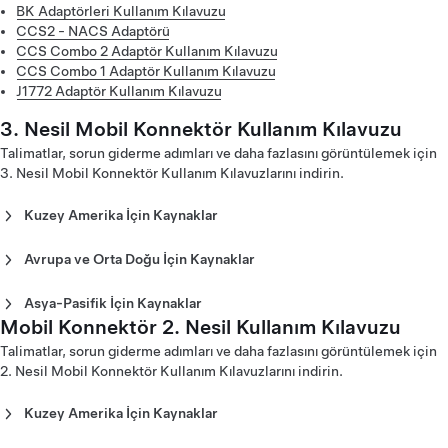
BK Adaptörleri Kullanım Kılavuzu
CCS2 - NACS Adaptörü
CCS Combo 2 Adaptör Kullanım Kılavuzu
CCS Combo 1 Adaptör Kullanım Kılavuzu
J1772 Adaptör Kullanım Kılavuzu
3. Nesil Mobil Konnektör Kullanım Kılavuzu
Talimatlar, sorun giderme adımları ve daha fazlasını görüntülemek için
3. Nesil Mobil Konnektör Kullanım Kılavuzlarını indirin.
Kuzey Amerika İçin Kaynaklar
3. Nesil Mobil Konnektör Kullanım Kılavuzu - Kuzey
Amerika (English)
Avrupa ve Orta Doğu İçin Kaynaklar
3. Nesil Mobil Konnektör Kullanım Kılavuzu - Kuzey
3. Nesil Mobil Konnektör Kullanım Kılavuzu - Avrupa
Amerika (Español)
(Català)
Asya-Pasifik İçin Kaynaklar
3. Nesil Mobil Konnektör Kullanım Kılavuzu - Kuzey
3. Nesil Mobil Konnektör Kullanım Kılavuzu - Avrupa
Mobil Konnektör 2. Nesil Kullanım Kılavuzu
3. Nesil Mobil Konnektör Kullanım Kılavuzu - Japonya
Amerika (Français)
(Dansk)
(English)
Talimatlar, sorun giderme adımları ve daha fazlasını görüntülemek için
3. Nesil Mobil Konnektör Kullanım Kılavuzu - Avrupa
3. Nesil Mobil Konnektör Kullanım Kılavuzu - Japonya
2. Nesil Mobil Konnektör Kullanım Kılavuzlarını indirin.
(Deutsch)
(Japanese)
3. Nesil Mobil Konnektör Kullanım Kılavuzu - Avrupa
Kuzey Amerika İçin Kaynaklar
(Eesti)
2. Nesil Mobil Konnektör Kullanım Kılavuzu - Kuzey
3. Nesil Mobil Konnektör Kullanım Kılavuzu - Avrupa