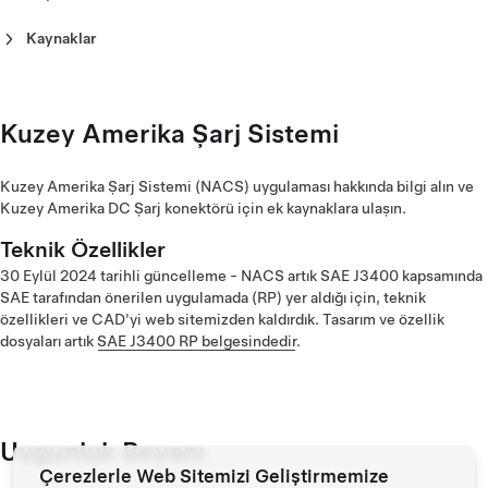
Amerika (Français)
Kaynaklar
Wall Connector Veri Sayfası - Avrupa (Deutsch)
Wall Connector Veri Sayfası - Avrupa (English)
Wall Connector Veri Sayfası - Avrupa (Español)
Wall Connector Veri Sayfası - Avrupa (Français)
Kuzey Amerika Şarj Sistemi
Wall Connector Veri Sayfası - Avrupa (Italiano)
Wall Connector Veri Sayfası - Avrupa (Nederlands)
Kuzey Amerika Şarj Sistemi (NACS) uygulaması hakkında bilgi alın ve
Wall Connector Veri Sayfası - Avrupa (Norsk)
Kuzey Amerika DC Şarj konektörü için ek kaynaklara ulaşın.
Wall Connector Veri Sayfası - Avrupa (Slovenski)
Wall Connector Veri Sayfası - Orta Doğu (עִבְרִית)
Teknik Özellikler
30 Eylül 2024 tarihli güncelleme - NACS artık SAE J3400 kapsamında
SAE tarafından önerilen uygulamada (RP) yer aldığı için, teknik
özellikleri ve CAD'yi web sitemizden kaldırdık. Tasarım ve özellik
dosyaları artık
SAE J3400 RP belgesindedir
.
Uygunluk Beyanı
Çerezlerle Web Sitemizi Geliştirmemize