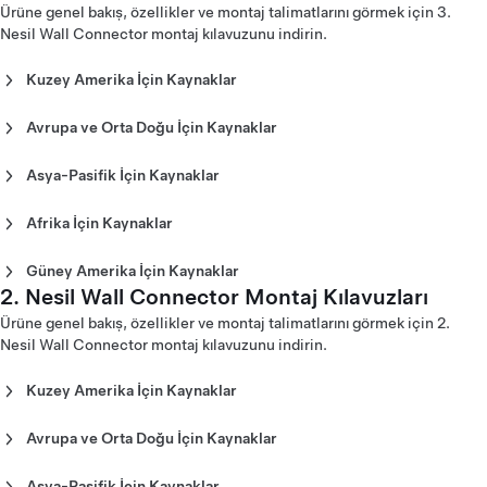
Kablolu 1. Nesil Mobil Konnektör Kullanım Kılavuzu -
Ürüne genel bakış, özellikler ve montaj talimatlarını görmek için 3.
Avrupa (Slovenščina)
Nesil Wall Connector montaj kılavuzunu indirin.
Kablolu 1. Nesil Mobil Konnektör Kullanım Kılavuzu -
Avrupa (ελληνικά)
Kuzey Amerika İçin Kaynaklar
3. Nesil Wall Connector Montaj Kılavuzu - Kuzey Amerika
(English)
Avrupa ve Orta Doğu İçin Kaynaklar
3. Nesil Wall Connector Montaj Kılavuzu - Kuzey Amerika
3. Nesil Wall Connector Montaj Kılavuzu - Avrupa
(Español)
(Čeština)
Asya-Pasifik İçin Kaynaklar
3. Nesil Wall Connector Montaj Kılavuzu - Kuzey Amerika
3. Nesil Wall Connector Montaj Kılavuzu - Avrupa (Dansk)
3. Nesil Wall Connector Montaj Kılavuzu - Avustralya
(Français)
3. Nesil Wall Connector Montaj Kılavuzu - Avrupa
(English)
Afrika İçin Kaynaklar
(Deutsch)
3. Nesil Wall Connector Montaj Kılavuzu - Çin (中文)
3. Nesil Wall Connector Montaj Kılavuzu - Fas (اَلْعَرَبِيَّةُ)
3. Nesil Wall Connector Montaj Kılavuzu - Avrupa (English)
3. Nesil Wall Connector Montaj Kılavuzu - Japonya (日本)
Güney Amerika İçin Kaynaklar
3. Nesil Wall Connector Montaj Kılavuzu - Avrupa
3. Nesil Wall Connector Montaj Kılavuzu - Kore (한국어)
2. Nesil Wall Connector Montaj Kılavuzları
3. Nesil Wall Connector Montaj Kılavuzu - Şili (Español)
(Español)
3. Nesil Wall Connector Montaj Kılavuzu - Yeni Zelanda
3. Nesil Wall Connector Montaj Kılavuzu - Kolombiya
Ürüne genel bakış, özellikler ve montaj talimatlarını görmek için 2.
3. Nesil Wall Connector Montaj Kılavuzu - Avrupa
(English)
(Español)
Nesil Wall Connector montaj kılavuzunu indirin.
(Français)
3. Nesil Wall Connector Montaj Kılavuzu - Singapur
3. Nesil Wall Connector Montaj Kılavuzu - Avrupa (Italiano)
(English)
3. Nesil Wall Connector Montaj Kılavuzu - Avrupa
Kuzey Amerika İçin Kaynaklar
3. Nesil Wall Connector Montaj Kılavuzu - Tayvan (台灣)
(Lietuvių)
2. Nesil Wall Connector Montaj Kılavuzu - Kuzey Amerika
3. Nesil Wall Connector Montaj Kılavuzu - Tayland (ภาษา
3. Nesil Wall Connector Montaj Kılavuzu - Avrupa
(English)
ไทย)
Avrupa ve Orta Doğu İçin Kaynaklar
(Nederlands)
2. Nesil Wall Connector Montaj Kılavuzu - Kuzey Amerika
2. Nesil Wall Connector Montaj Kılavuzu - Avrupa
3. Nesil Wall Connector Montaj Kılavuzu - Avrupa (Norsk)
(Español)
(Čeština)
Asya-Pasifik İçin Kaynaklar