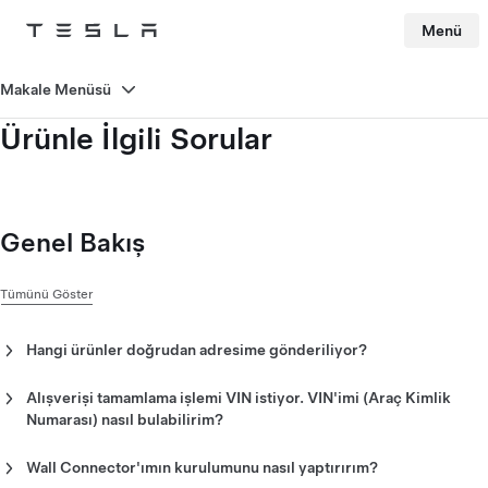
Menü
Tesla
Skip to main content
Makale Menüsü
Ürünle İlgili Sorular
Genel Bakış
Tümünü Göster
Hangi ürünler doğrudan adresime gönderiliyor?
Giyim, yaşam tarzı, şarj ekipmanı, araç parçaları ve çoğu
aksesuar doğrudan size gönderilecektir. 1889 TRY ve üzeri
Alışverişi tamamlama işlemi VIN istiyor. VIN'imi (Araç Kimlik
siparişlerinizde kargo ücretsizdir. Kurulum maliyetleri, sadece
Numarası) nasıl bulabilirim?
Tesla Shop ürün sayfasında açıkça belirtilmesi durumunda satın
Bazı ürünlerde, ödeme yapmak için Tesla Hesabı'nızda oturum
alma fiyatına dahil edilir.
açmanız istenecektir. Bunu yaptıktan sonra tüm VIN'leriniz
Wall Connector'ımın kurulumunu nasıl yaptırırım?
seçilebilir hale gelecektir. Bu aksesuarı satın aldığınız aracın