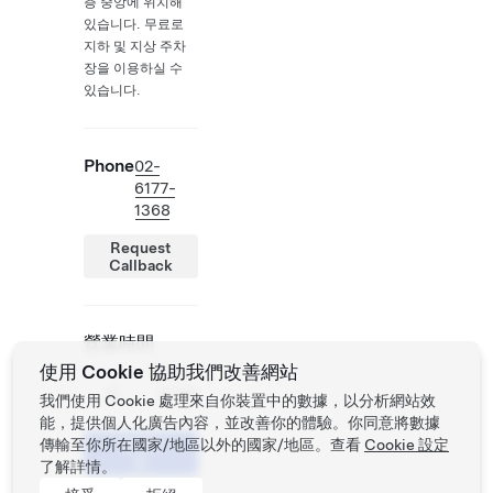
층 중앙에 위치해
있습니다. 무료로
지하 및 지상 주차
장을 이용하실 수
있습니다.
Phone
02-
6177-
1368
Request
Callback
營業時間
使用 Cookie 協助我們改善網站
一 -
11:00 -
日
21:00
我們使用 Cookie 處理來自你裝置中的數據，以分析網站效
能，提供個人化廣告內容，並改善你的體驗。你同意將數據
傳輸至你所在國家/地區以外的國家/地區。查看
預約試
Cookie 設定
駕
了解詳情。