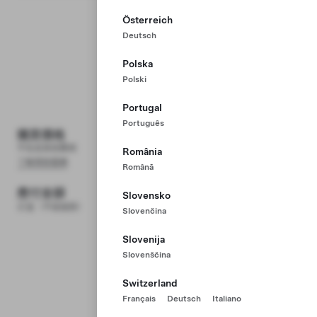
Österreich
了解更多
Deutsch
你的 Model 3
Polska
Polski
預計交付時間：2-3 個月
Model 3 Premium 後輪驅動
顯示價格詳情
HK$224,100
Portugal
神秘灰車漆
包括
Português
18’’ Photon 版車輪
包括
購買價格
HK$224,100
黑色豪華內飾
包括
不包含其他費用
România
Autopilot 自動輔助駕駛
包括
了解貸款服務
Română
試用 30 天尊享網絡
包括
應付金額
HK$2,000
Slovensko
訂金（不設退款）
Slovenčina
購買價格
HK$224,100
Slovenija
Slovenščina
Switzerland
Français
Deutsch
Italiano