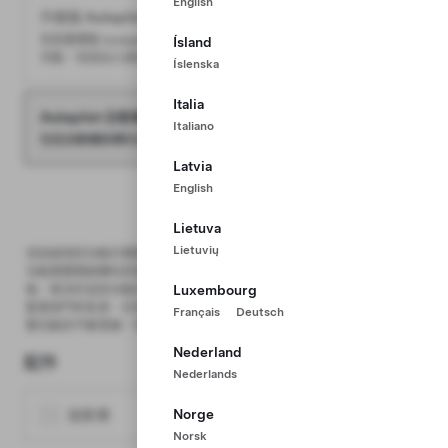
English
升級版 Autopilot 自動輔助駕駛
HK$27,000
包括基礎版 Autopilot 自動輔助駕駛，以及由駕駛者啟動的輔助駕駛
Ísland
功能，包括出入高速公路、輔助切線、超車及自動泊車。
Íslenska
Italia
Autopilot 自動輔助駕駛
包括
Italiano
包括自動輔助轉向及主動巡航。
Latvia
English
探索套裝
Lietuva
Lietuvių
目前啟用的功能仍需要駕駛者主動監督，尚未實現車輛完全自動駕駛。某些
功能需要開啟轉向訊號燈，而且續航里程受到限制。何時啟用和使用這些功
Luxembourg
能，取決於這些功能的可靠程度能否遠勝人類數十億英里的駕駛經驗，以及
監管部門的批准，在某些司法管轄區則可能需要更長時間。隨著這些自動駕
Français
Deutsch
駛功能的不斷發展，你的車輛將透過無線軟件更新持續升級。請閱讀
車主手
冊
以了解詳情。
Nederland
配件
Nederlands
Norge
投影燈
HK$230
Norsk