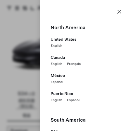
HK
Tesla homepage
Skip to main content
North America
United States
English
Canada
English
Français
México
Español
Model 3
534
201
6.1
Puerto Rico
公里
公里/小時
秒
English
Español
續航距離
最高時速
0-100 公里/小時
（預估值）
現金
租購 (HP)
無抵押貸款
South America
Premium