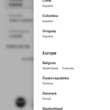
Chile
HK$224,100
後輪驅動
Español
Premium
Colombia
HK$242,100
長續航全輪驅動
Español
Uruguay
Performance
HK$269,910
全輪驅動
Español
查看和比較功能
Europe
未計算預計5 年可節省燃油開支 HK$97,000
Belgium
編輯節省費用
Nederlands
Français
Česká republika
Čeština
包括
神秘灰
Danmark
深海藍
神秘灰
珍珠白 (多塗層)
星鑽黑
閃電銀
極致紅
Dansk
Deutschland