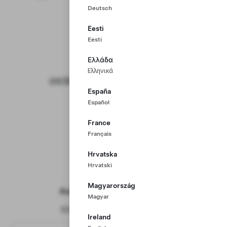
Deutsch
包括
18’’ Photon 版車輪
Eesti
Eesti
18’’ Photon 版車輪
19’’ Nova 版車輪
Ελλάδα
Ελληνικά
該配置的車輛的預估續航距離：534 公里
España
包括
黑色內飾
Español
黑色內飾
黑色與白色內飾
France
Français
Hrvatska
Hrvatski
功能
Magyarország
Autopilot 自動輔助駕駛套裝
Magyar
全自動輔助駕駛訂閱服務即將推出
Ireland