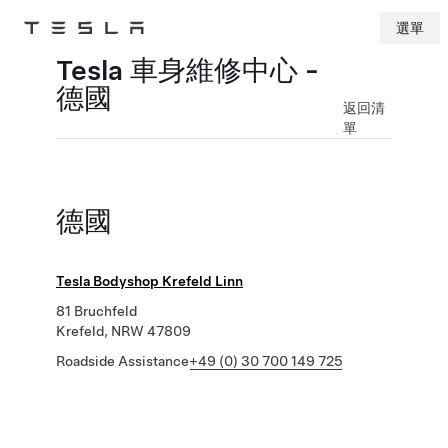
選單
Tesla
Skip to main content
Tesla 車身維修中心 -
德國
返回清
單
德國
Tesla Bodyshop Krefeld Linn
81 Bruchfeld
Krefeld, NRW 47809
Roadside Assistance
+49 (0) 30 700 149 725