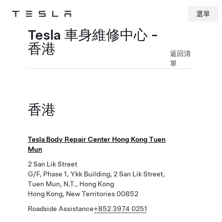
選單
Tesla
Skip to main content
Tesla 車身維修中心 -
香港
返回清
單
香港
Tesla Body Repair Center Hong Kong Tuen
Mun
2 San Lik Street
G/F, Phase 1, Ykk Building, 2 San Lik Street,
Tuen Mun, N.T., Hong Kong
Hong Kong, New Territories 00852
Roadside Assistance
+852 3974 0251