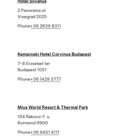
Hotel Silvanus
2 Panorama ut
Visegrad 2025
Phone
+36 2639 8311
Kempinski Hotel Corvinus Budapest
7-8 Erzsebet ter
Budapest 1051
Phone
+36 1429 3777
Mjus World Resort & Thermal Park
154 Rakoczi F. u.
Kormend 9900
Phone
+36 9451 4111