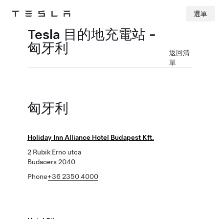
選單
Tesla
Skip to main content
Tesla 目的地充電站 -
匈牙利
返回清
單
匈牙利
Holiday Inn Alliance Hotel Budapest Kft.
2 Rubik Erno utca
Budaoers 2040
Phone
+36 2350 4000