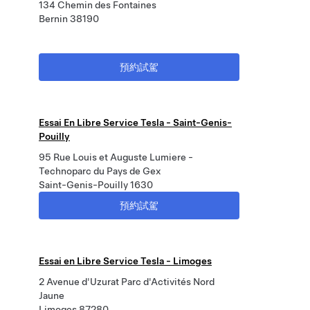
134 Chemin des Fontaines
Bernin 38190
預約試駕
Essai En Libre Service Tesla - Saint-Genis-
Pouilly
95 Rue Louis et Auguste Lumiere -
Technoparc du Pays de Gex
Saint-Genis-Pouilly 1630
預約試駕
Essai en Libre Service Tesla - Limoges
2 Avenue d'Uzurat Parc d'Activités Nord
Jaune
Limoges 87280