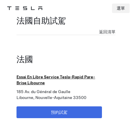
選單
Tesla
Skip to main content
法國自助試駕
返回清單
法國
Essai En Libre Service Tesla-Rapid Pare-
Brise Libourne
185 Av. du Général de Gaulle
Libourne, Nouvelle-Aquitaine 33500
預約試駕