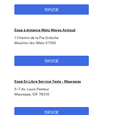
預約試駕
Essai à distance Metz Waves Actisud
1 Chemin de la Pie Grièche
Moulins-lès-Metz 57160
預約試駕
Essai En Libre Service Tesla - Maurepas
5-7 Av. Louis Pasteur
Maurepas, IDF 78310
預約試駕