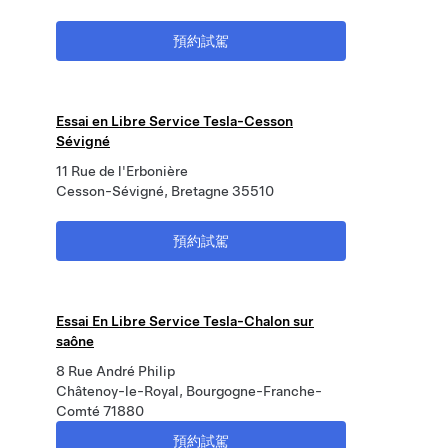
預約試駕
Essai en Libre Service Tesla-Cesson
Sévigné
11 Rue de l'Erbonière
Cesson-Sévigné, Bretagne 35510
預約試駕
Essai En Libre Service Tesla-Chalon sur
saône
8 Rue André Philip
Châtenoy-le-Royal, Bourgogne-Franche-
Comté 71880
預約試駕