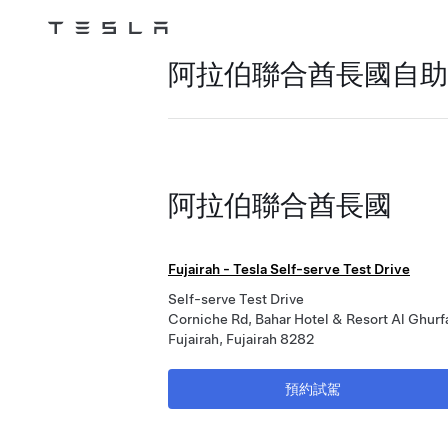
Tesla
Skip to main content
阿拉伯聯合酋長國自助
阿拉伯聯合酋長國
Fujairah - Tesla Self-serve Test Drive
Self-serve Test Drive
Corniche Rd, Bahar Hotel & Resort Al Ghurf
Fujairah, Fujairah 8282
預約試駕