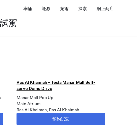
車輛
能源
充電
探索
網上商店
試駕
Ras Al Khaimah - Tesla Manar Mall Self-
serve Demo Drive
a
Manar Mall Pop Up
Main Atrium
Ras Al Khaimah, Ras Al Khaimah
預約試駕