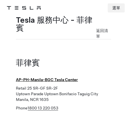
選單
Tesla
Skip to main content
Tesla 服務中心 - 菲律
賓
返回清
單
菲律賓
AP-PH-Manila-BGC Tesla Center
Retail 25 SR-GF SR-2F
Uptown Parade Uptown Bonifacio Taguig City
Manila, NCR 1635
Phone
1800 13 220 053