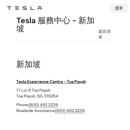
選單
Tesla
Skip to main content
Tesla 服務中心 - 新加
坡
返回清
單
新加坡
Tesla Experience Centre - Toa Payoh
17 Lor 8 Toa Payoh
Toa Payoh, SG 319254
Phone
(800) 492 2239
Roadside Assistance
(800) 492 2239