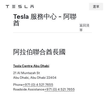
選單
Tesla
Skip to main content
Tesla 服務中心 - 阿聯
酋
返回清
單
阿拉伯聯合酋長國
Tesla Centre Abu Dhabi
21 Al Muntazah St
Abu Dhabi, Abu Dhabi 22404
Phone
+971 (0) 4 521 7655
Roadside Assistance
+971 (0) 4 521 7655