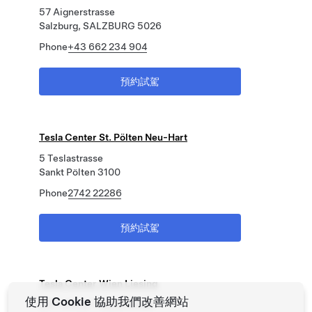
57 Aignerstrasse
Salzburg, SALZBURG 5026
Phone
+43 662 234 904
預約試駕
Tesla Center St. Pölten Neu-Hart
5 Teslastrasse
Sankt Pölten 3100
Phone
2742 22286
預約試駕
Tesla Center Wien Liesing
使用 Cookie 協助我們改善網站
207-209 at Triesterstraße