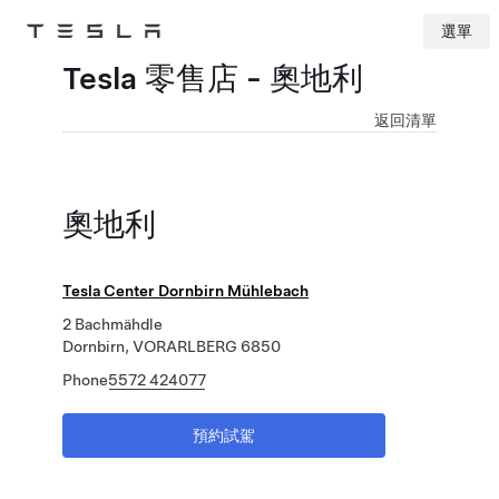
選單
Tesla
Skip to main content
Tesla 零售店 - 奧地利
返回清單
奧地利
Tesla Center Dornbirn Mühlebach
2 Bachmähdle
Dornbirn, VORARLBERG 6850
Phone
5572 424077
預約試駕