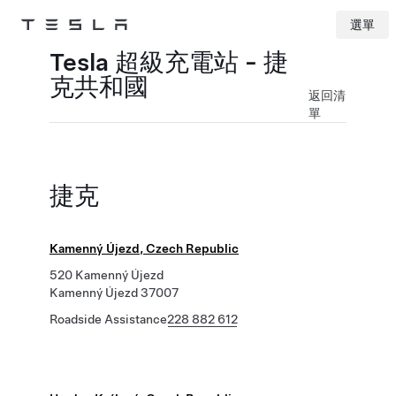
選單
Tesla
Skip to main content
Tesla 超級充電站 - 捷
克共和國
返回清
單
捷克
Kamenný Újezd, Czech Republic
520 Kamenný Újezd
Kamenný Újezd 37007
Roadside Assistance
228 882 612