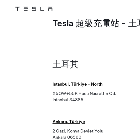
Tesla
Skip to main content
Tesla 超級充電站 - 
土耳其
İstanbul, Türkiye - North
X5QW+55R Hoca Nasrettin Cd.
Istanbul 34885
Ankara, Türkiye
2 Gazi, Konya Devlet Yolu
Ankara 06560