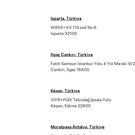
Isparta, Türkiye
W856+XV 110.sok No.6
Isparta 32100
Ilgaz Çankırı, Türkiye
Fatih Samsun İstanbul Yolu 4 Yol Mevkii 9/2
Cankiri, Ilgaz 18400
Keşan, Türkiye
VJFR+PQX Tekirdağ İpsala Yolu
Keşan, Edirne 22800
Muratpaşa Antalya, Türkiye