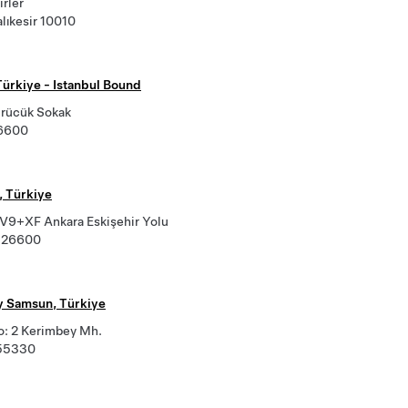
rler
lıkesir 10010
Türkiye - Istanbul Bound
rücük Sokak
16600
, Türkiye
+XF Ankara Eskişehir Yolu
r 26600
 Samsun, Türkiye
No: 2 Kerimbey Mh.
55330