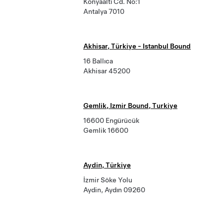
Konyaaltı Cd. No:1
Antalya 7010
Akhisar, Türkiye - Istanbul Bound
16 Ballıca
Akhisar 45200
Gemlik, Izmir Bound, Turkiye
16600 Engürücük
Gemlik 16600
Aydin, Türkiye
İzmir Söke Yolu
Aydin, Aydın 09260