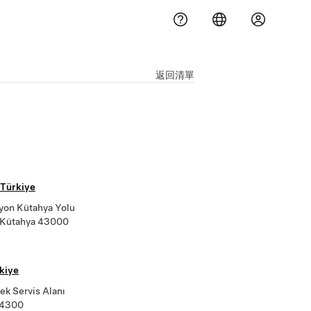
返回清單
 Türkiye
yon Kütahya Yolu
 Kütahya 43000
rkiye
k Servis Alanı
54300