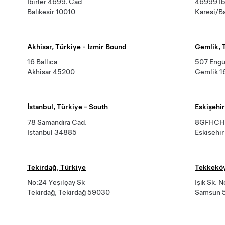
İbirler 4699. Cad
46999 İbi
Balıkesir 10010
Karesi/Ba
Akhisar, Türkiye - Izmir Bound
Gemlik, 
16 Ballıca
507 Engü
Akhisar 45200
Gemlik 
İstanbul, Türkiye - South
Eskişehir
78 Samandıra Cad.
8GFHCHV9
Istanbul 34885
Eskisehi
Tekirdağ, Türkiye
Tekkeköy
No:24 Yeşilçay Sk
Işık Sk. 
Tekirdağ, Tekirdağ 59030
Samsun 