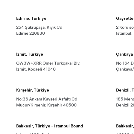
Edirne, Turkiye
Gayrette
254 Şükrüpaşa, Kıyık Cd
2 Koru so
Edirne 220830
Istanbul
İzmit, Türkiye
Çankaya 
QW3W+XRR Ömer Türkçakal Blv.
No:164 D
İzmit, Kocaeli 41040
Çankaya/
Kırşehir, Türkiye
Denizli, 
No:36 Ankara Kayseri Asfaltı Cd
185 Mend
Mucur/Kırşehir, Kırşehir 40500
Denizli 
Balıkesir, Türkiye - Istanbul Bound
Balıkesir