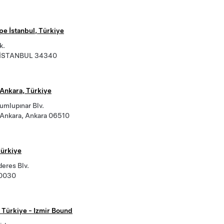
pe İstanbul, Türkiye
k.
, İSTANBUL 34340
Ankara, Türkiye
umlupınar Blv.
Ankara, Ankara 06510
Türkiye
eres Blv.
20030
, Türkiye - Izmir Bound