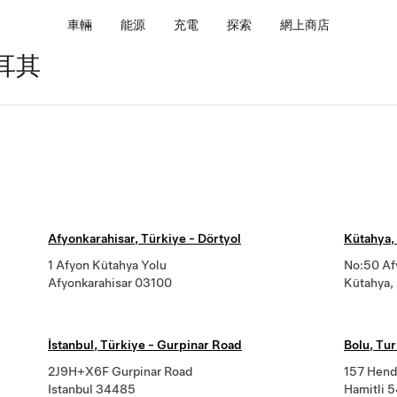
車輛
能源
充電
探索
網上商店
土耳其
Afyonkarahisar, Türkiye - Dörtyol
Kütahya,
1 Afyon Kütahya Yolu
No:50 Af
Afyonkarahisar 03100
Kütahya,
İstanbul, Türkiye - Gurpinar Road
Bolu, Tu
2J9H+X6F Gurpinar Road
157 Hende
Istanbul 34485
Hamitli 