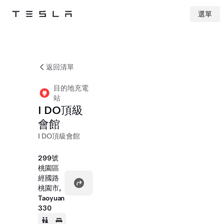
選單
Tesla
Skip to main content
返回清單
目的地充電
站
I DO頂級
會館
I DO頂級會館
299號
桃園區
經國路
桃園市,
Taoyuan
330