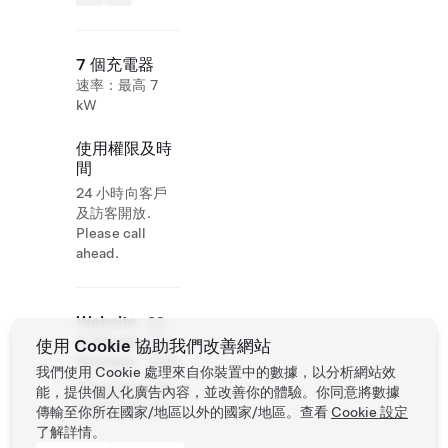
7 個充電器
速率：最高 7
kW
使用權限及時
間
24 小時向客戶
及訪客開放.
Please call
ahead.
Website
03
& Phone
315
使用 Cookie 協助我們改善網站
Number
1666
我們使用 Cookie 處理來自你裝置中的數據，以分析網站效
http://www.ido
能，提供個人化廣告內容，並改善你的體驗。你同意將數據
motel.com.tw/
傳輸至你所在國家/地區以外的國家/地區。查看
Cookie 設定
了解詳情。