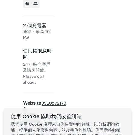
2 個充電器
速率：最高 10
kW
使用權限及時
間
24 小時向客戶
及訪客開放.
Please call
ahead.
Website
0920572179
&
Phone
使用 Cookie 協助我們改善網站
Number
我們使用 Cookie 處理來自你裝置中的數據，以分析網站效
http://www.ds-
能，提供個人化廣告內容，並改善你的體驗。你同意將數據
villa.tw/