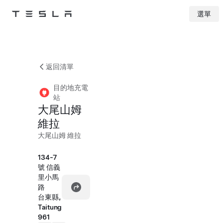
選單
Tesla
Skip to main content
返回清單
目的地充電
站
大尾山姆
維拉
大尾山姆 維拉
134-7
號 信義
里小馬
路
台東縣,
Taitung
961