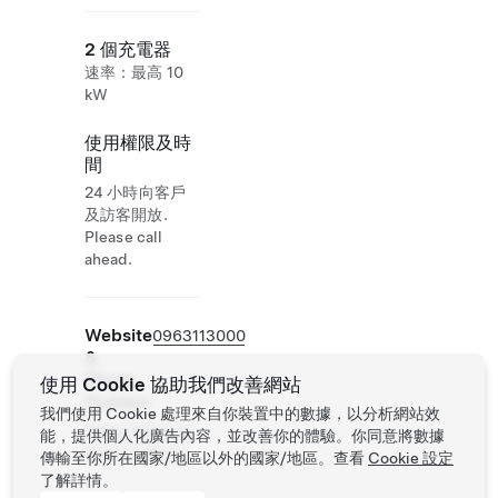
2 個充電器
速率：最高 10
kW
使用權限及時
間
24 小時向客戶
及訪客開放.
Please call
ahead.
Website
0963113000
&
Phone
使用 Cookie 協助我們改善網站
Number
我們使用 Cookie 處理來自你裝置中的數據，以分析網站效
https://www.to
能，提供個人化廣告內容，並改善你的體驗。你同意將數據
bacco.com.tw
傳輸至你所在國家/地區以外的國家/地區。查看
Cookie 設定
了解詳情。