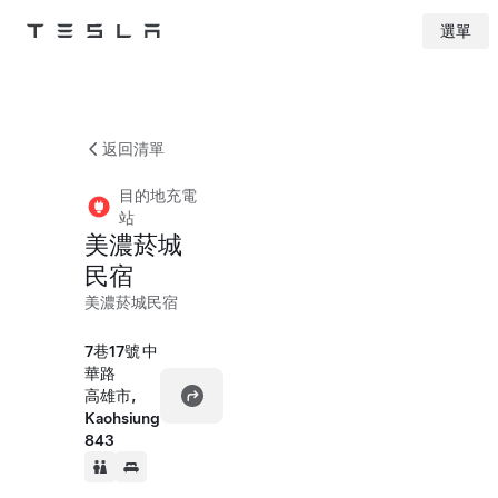
選單
Tesla
Skip to main content
返回清單
目的地充電
站
美濃菸城
民宿
美濃菸城民宿
7巷17號 中
華路
高雄市,
Kaohsiung
843