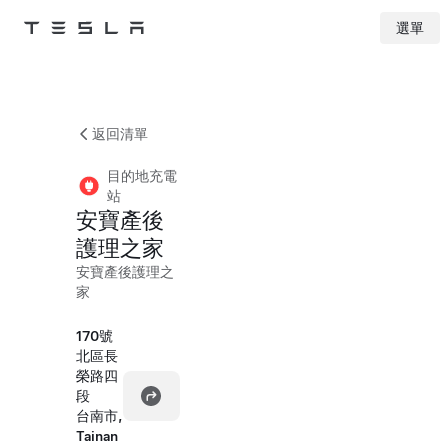
選單
Tesla
Skip to main content
返回清單
目的地充電
站
安寶產後
護理之家
安寶產後護理之
家
170號
北區長
榮路四
段
台南市,
Tainan