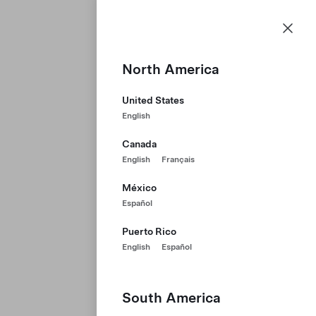
工作機會
選單
Tesla 主頁
Skip to main content
North America
United States
English
Canada
English
Français
México
Español
Puerto Rico
English
Español
South America