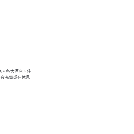
服務。各大酒店、住
主可過夜充電或在休息