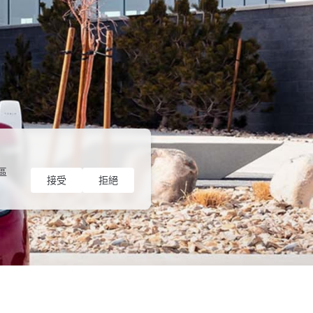
區
接受
拒絕