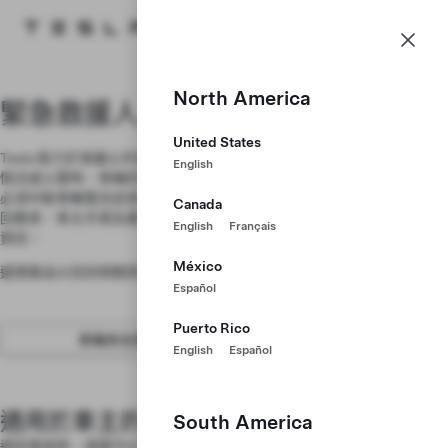
緊急救援人員資訊
Tesla 主頁
Skip to main content
North America
緊急救援人員資訊
United States
Tesla 致力於保護公共安全，並加強對充電和能源產品的認知。遇到緊急
English
情況或火警時，車輛的高壓電器系統在有需要時關閉。在救援過程中，你
必須中斷車輛電池並安全地斷電。請瀏覽產品特定的緊急救援指南、快速
Canada
回應表、車主手冊及產品影片指南等資源，了解有關安全最佳做法的更多
English
Français
資訊。
México
選擇產品以找到相關資源。
Español
Puerto Rico
車輛與充電
能源
English
Español
適用於車主的車輛事故資訊
South America
遇到事故時，請遵守以下指示。