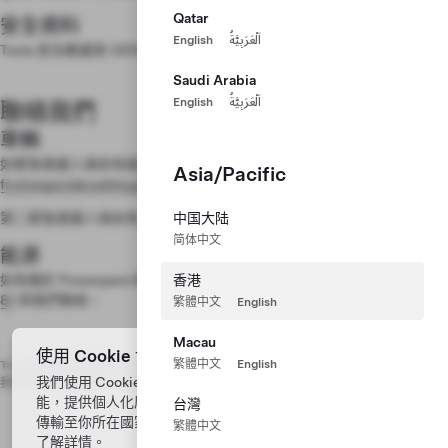
Qatar
安全資料
English
اَلْعَرَبِيَّةُ
Tesla 安全數據表 (SDS) 可因應要求而提供。
聯絡我們
以獲取更多資訊。
Saudi Arabia
English
اَلْعَرَبِيَّةُ
聯絡我們
車輛
如緊急救援人員如有疑問，請傳送電郵至
Asia/Pacific
firstrespondersafety@tesla.com
。
第二緊急救援人員如有道路救援服務的疑問，請聯絡
中国大陆
Tesla 道路救援
。
简体中文
能源
如有關於 Powerpack 和 Megapack 方面的疑問，請致電
香港
+61 2 43 28 02
81
與我們聯絡。
繁體中文
English
Macau
使用 Cookie 協助我們改善網站
繁體中文
English
Tesla 致力確保本頁內容準確無誤，並及時發表新資訊。持續改進是 Tesla 的目標，
我們使用 Cookie 處理來自你裝置中的數據，以分析網站效
我們保留隨時修改部分或全部資料的權利，恕不另行通知。
能，提供個人化廣告內容，並改善你的體驗。你同意將數據
台灣
傳輸至你所在國家/地區以外的國家/地區。查看
Cookie 設定
繁體中文
了解詳情。