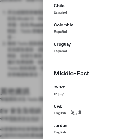
Chile
停泊或關閉車輛電源。
Español
如為 Model S、Model 3、Model X 或 Model Y，請將車輛切換至泊
車檔。如為
Roadster
，請關閉車輛電源並拔出車匙。
Colombia
附註
：Tesla 車輛為電動車輛，即使傳動系統啟動時亦不會產生噪
Español
音。
聯絡 Tesla 道路救援。
Uruguay
若為緊急事故，請致電 999 聯絡當地緊急服務。
Español
附註
：如發生事故，Tesla 道路救援可為你提供援助，但這項服務不
屬於免費服務。如果你對運送你車輛的正確程序有疑問，請聯絡
Tesla 道路救援。你也可以聯絡你的保險公司或第三方供應商，以安
Middle-East
排車輛運輸事宜。
ישראל
其他資訊
עִברִית
掌握應對涉及 Tesla 車輛情況的基本知識。
UAE
EV 安全及培訓
English
اَلْعَرَبِيَّةُ
查看
電動車安全培訓
，取得網頁單元和涵蓋一般安全最佳做法的資訊。
Jordan
如要獲取與從事電動車相關工作的專業人士之特定知識，請查看由
營救研
English
討
提供的培訓和實操課程。