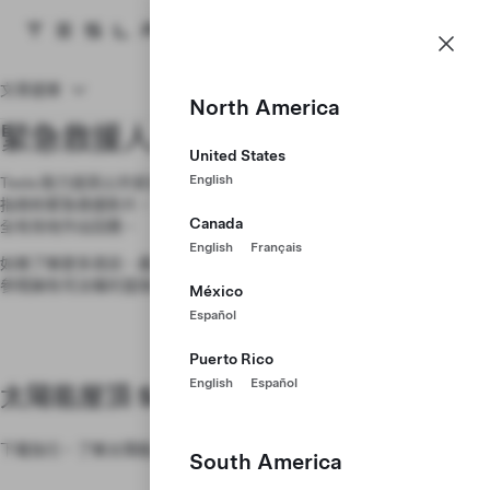
緊急救援人員資訊
Tesla 主頁
Skip to main content
文章選單
North America
緊急救援人員的能源產品資訊
United States
English
Tesla 致力提高公共安全，以及公眾對我們充電及能源產品的認識。查閱
指南和緊急救援影片，了解如何在涉及 Tesla 充電及能源產品的情況下安
Canada
全有效地作出回應。
English
Français
如需了解更多資訊、產品在特定司法管轄區的合規認證和詳細資訊，請
參閱擁有司法權的當局使用的
能源產品安全資訊
。
México
Español
Puerto Rico
English
Español
太陽能屋頂 Solar Roof
下載指引，了解太陽能屋頂 Solar Roof 的緊急應變措施及處理方法。
South America