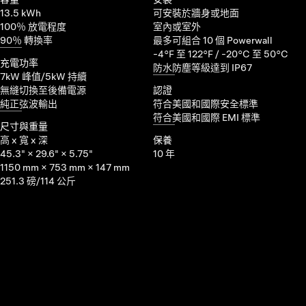
13.5 kWh
可安裝於牆身或地面
100％ 放電程度
室內或室外
90％ 轉換率
最多可組合 10 個 Powerwall
-4°F 至 122°F / -20°C 至 50°C
充電功率
防水防塵等級達到 IP67
7kW 峰值/5kW 持續
無縫切換至後備電源
認證
純正弦波輸出
符合美國和國際安全標準
符合美國和國際 EMI 標準
尺寸與重量
高 x 寬 x 深
保養
45.3" × 29.6" × 5.75"
10 年
1150 mm × 753 mm × 147 mm
251.3 磅/114 公斤