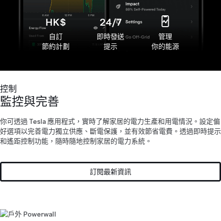
HK$
24/7
自訂
即時發送
管理
節約計劃
提示
你的能源
控制
監控與完善
你可透過 Tesla 應用程式，實時了解家居的電力生產和用電情況。設定偏
好選項以完善電力獨立供應、斷電保護，並有效節省電費。透過即時提示
和遙距控制功能，隨時隨地控制家居的電力系統。
10 倍
訂閱最新資訊
兒童安全與
靈活的模組配置
防水
寵物友好
堅固耐用