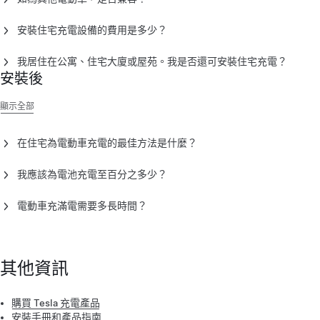
帶來最方便的充電方式，因此我們建議使用其在家中充電。然
而，Tesla 車輛亦可透過
行動連接器
，在一般用途的插座上充
你可使用 Wall Connector 掛牆式充電器為所有其他電動車充
電。
安裝住宅充電設備的費用是多少？
電。充電速度因車輛及可用電源而異。
安裝費用因電力系統及安裝類型而異。
聯絡 Tesla 認證安裝商
以
附註
：如果你想使用現成家居電源插座，Tesla 建議在使用前聯
我居住在公寓、住宅大廈或屋苑。我是否還可安裝住宅充電？
取得報價。
絡獲授權的安裝商或電工以作檢查。為獲得最佳的住宅充電體
安裝後
越來越多住宅大廈允許私人安裝電動車充電設備。請與你的物業
驗，我們建議安裝 Wall Connector 掛牆式充電器。
管理公司商討有關安裝充電設備的事宜。
顯示全部
在住宅為電動車充電的最佳方法是什麼？
我們建議每晚為電池充滿電。如果你的公用能源機構夜間電費較
我應該為電池充電至百分之多少？
便宜，請根據非高峰時段設定充電時間表。
根據車輛的電池配置，充電至適合你 Tesla 車輛的充電限制。如
電動車充滿電需要多長時間？
要調整車輛的充電限制，請在觸控式螢幕或 Tesla 應用程式中開
啟充電頁面，然後拖動滑桿。不同的電池類別需要不同的充電程
Tesla 車輛的充電速度因型號而異，亦會因你使用
行動連接器
或
序才能發揮最佳性能。車輛的觸控式螢幕會顯示電池的建議充電
Wall Connector 掛牆式充電器
而有所不同。請參閱車輛製造商的
限制。如為其他電動車，請參閱車輛製造商指南。
指南，了解其他電動車的充電速度。
其他資訊
購買 Tesla 充電產品
安裝手冊和產品指南