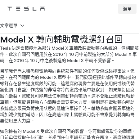
選單
Tesla
Skip to main content
文章選單
Model X 轉向輔助電機螺釘召回
Tesla 決定會積極地為部分 Model X 車輛改裝電動轉向系統的一個相關部
件。此次自願召回適用於在 2016 年 10 月中前製造的大部分 Model X 車
輛。在 2016 年 10 月中之後製造的 Model X 車輛不受影響。
目前我們尚未獲悉與電動轉向系統部件有關的任何受傷或碰撞事故。但
是，在召回範圍內的 Model X 車型中，我們發現連接此部件至轉向機的
螺釘存在發生過度腐蝕的可能。這種腐蝕現像主要是在使用鈣或鎂代替
氯化鈉（食鹽）作路鹽的非常寒冷的道路環境中觀察到。如果螺釘因腐
蝕而斷裂，駕駛員可能無法使用電動轉向輔助。這不會阻止駕駛員轉動
車輛，但駕駛員轉動方向盤時會需要更大力度，特別是在電動轉向輔助
系統處於最高負荷使用狀態的低速泊車操作時。輔助系統會隨着車速的
增加減少提供輔助，因此在高速公路上駕駛員可能不會察覺到轉向時需
要使用更大力度。
如你擁有的 Model X 受此次自願召回的影響，你可繼續駕駛你的車輛，
目前毋須採取任何行動。考慮到任何車輛都可能會在寒冷、高腐蝕環境