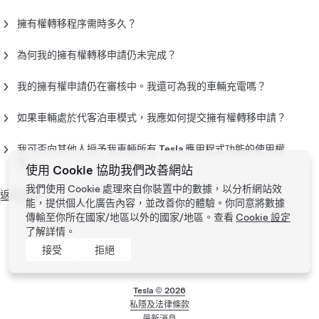
擁有權轉移程序需時多久？
擁有權轉移申請的處理時間約為三至五個工作天。一旦你提交了
擁有權轉移申請，Tesla 將發出一封確認電郵，以表示已收到你
為何我的擁有權轉移申請仍未完成？
的申請。
你的擁有權轉移申請可能因文件不完整或不正確、驗證出現問
題，或前車主尚有待處理的事項而無法完成。如你能夠聯繫車輛
我的擁有權申請仍在審核中。我還可為我的車輛充電嗎？
備註：
如果處理你的申請過程中需要額外的文件或資料，我們將
的前車主，請與他們聯絡並請求核准擁有權轉移申請。如你無法
可以。如果你的擁有權轉移申請仍在處理及審核中，你仍可使用
會通知你並提供進一步指示。
聯繫前車主，Tesla 將審核你的申請，並在三至五個工作天內完
以下方式為車輛充電：
如果車輛處於代客泊車模式，我應如何提交擁有權轉移申請？
成擁有權轉移或聯絡你。
如果你知道 PIN 碼，請按照以下步驟在車輛觸控式螢幕停用代客
目的地充電
泊車模式：
我可否向其他人授予我車輛所有 Tesla 應用程式功能的使用權
Wall Connector 掛牆式充電器
限？
流動充電連接器
使用 Cookie 協助我們改善網站
輕觸「控制」。
不可以。你無法向其他人授予所有 Tesla 應用程式功能的使用權
第三方充電站
輕觸「代客泊車」旁的駕駛員設定檔圖示。
我們使用 Cookie 處理來自你裝置中的數據，以分析網站效
限。如要向新車主授予你車輛的 Tesla 應用程式使用權限，請確
返回頂部
輸入你的 4 位數字 PIN 碼以停用代客泊車模式。
能，提供個人化廣告內容，並改善你的體驗。你同意將數據
你可在 Tesla 應用程式、車輛的觸控式螢幕或
保已完成所有權轉讓。如果你是車輛的前任車主，請從你的
「尋找 Tesla」
地圖
傳輸至你所在國家/地區以外的國家/地區。查看
Cookie 設定
中找到目的地充電站位置。擁有權轉移完成且車輛連接至 Tesla
Tesla 帳戶中
移除該車輛
。如果你是新車主，請在 Tesla 應用程式
停用後，你可繼續完成擁有權轉移申請。如你不知道 PIN 碼，請
了解詳情。
應用程式後，你將擁有完整的充電權限，包括使用超級充電站。
中
申領車輛所有權
。
聯絡客戶服務團隊
以取得協助。
接受
拒絕
Tesla ©
2026
私隱及法律條款
頁腳選單