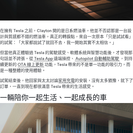
在擁有 Tesla 之前，Clayton 開的是日系燃油車，他並不否認那是一台設
計與質感都不錯的燃油車，真正的轉捩點，來自一次原本「只是試試看」
的試駕：「大家都說試了就回不去，我一開始其實不太相信。」
但當他真正體驗過 Tesla 的駕駛感受、軟體系統與智慧功能後，才發現那
句話並不誇張。從
Tesla App
遠端操控、
Autopilot 自動輔助駕駛
，到持
續更新的
OTA 線上更新
功能，Tesla 帶來的不是單一功能的吸引力，而
是一種整體的使用體驗。
試駕結束後，他回家與太太討論
家用充電
的安裝，沒有太多猶豫，就下了
訂單，一直到現在都很滿意 Tesla 帶來的生活感受。
一輛陪你一起生活、一起成長的車