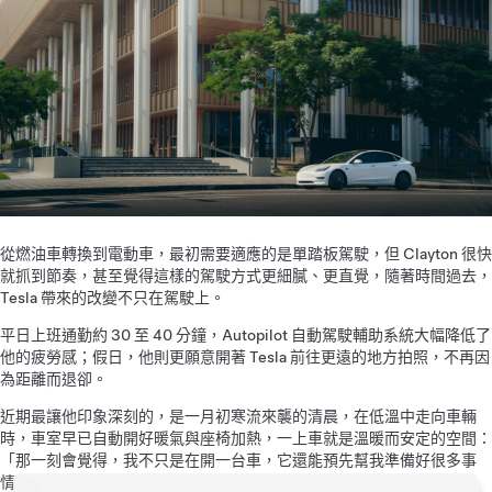
從燃油車轉換到電動車，最初需要適應的是單踏板駕駛，但 Clayton 很快
就抓到節奏，甚至覺得這樣的駕駛方式更細膩、更直覺，隨著時間過去，
Tesla 帶來的改變不只在駕駛上。
平日上班通勤約 30 至 40 分鐘，Autopilot 自動駕駛輔助系統大幅降低了
他的疲勞感；假日，他則更願意開著 Tesla 前往更遠的地方拍照，不再因
為距離而退卻。
近期最讓他印象深刻的，是一月初寒流來襲的清晨，在低溫中走向車輛
時，車室早已自動開好暖氣與座椅加熱，一上車就是溫暖而安定的空間：
「那一刻會覺得，我不只是在開一台車，它還能預先幫我準備好很多事
情。」