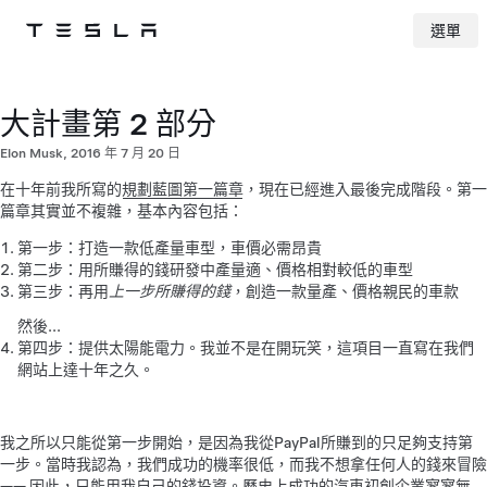
選單
Tesla
Skip to main content
大計畫第 2 部分
Elon Musk, 2016 年 7 月 20 日
在十年前我所寫的
規劃藍圖第一篇章
，現在已經進入最後完成階段。第一
篇章其實並不複雜，基本內容包括：
第一步：打造一款低產量車型，車價必需昂貴
第二步：用所賺得的錢研發中產量適、價格相對較低的車型
第三步：再用
上一步所賺得的錢
，創造一款量產、價格親民的車款
然後...
第四步：提供太陽能電力。我並不是在開玩笑，這項目一直寫在我們
網站上達十年之久。
我之所以只能從第一步開始，是因為我從PayPal所賺到的只足夠支持第
一步。當時我認為，我們成功的機率很低，而我不想拿任何人的錢來冒險
—— 因此，只能用我自己的錢投資。歷史上成功的汽車初創企業寥寥無