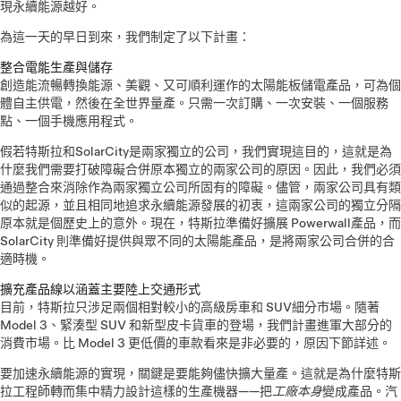
現永續能源越好。
為這一天的早日到來，我們制定了以下計畫：
整合電能生產與儲存
創造能流暢轉換能源、美觀、又可順利運作的太陽能板儲電產品，可為個
體自主供電，然後在全世界量產。只需一次訂購、一次安裝、一個服務
點、一個手機應用程式。
假若特斯拉和SolarCity是兩家獨立的公司，我們實現這目的，這就是為
什麼我們需要打破障礙合併原本獨立的兩家公司的原因。因此，我們必須
通過整合來消除作為兩家獨立公司所固有的障礙。儘管，兩家公司具有類
似的起源，並且相同地追求永續能源發展的初衷，這兩家公司的獨立分隔
原本就是個歷史上的意外。現在，特斯拉準備好擴展 Powerwall產品，而
SolarCity 則準備好提供與眾不同的太陽能產品，是將兩家公司合併的合
適時機。
擴充產品線以涵蓋主要陸上交通形式
目前，特斯拉只涉足兩個相對較小的高級房車和 SUV細分市場。隨著
Model 3、緊湊型 SUV 和新型皮卡貨車的登場，我們計畫進軍大部分的
消費市場。比 Model 3 更低價的車款看來是非必要的，原因下節詳述。
要加速永續能源的實現，關鍵是要能夠儘快擴大量產。這就是為什麼特斯
拉工程師轉而集中精力設計這樣的生產機器——把
工廠本身
變成產品。汽