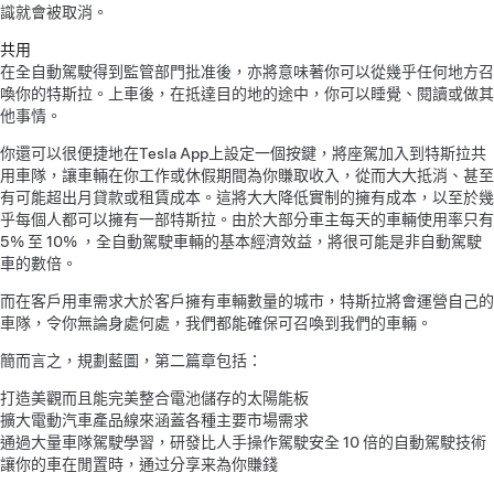
識就會被取消。
共用
在全自動駕駛得到監管部門批准後，亦將意味著你可以從幾乎任何地方召
喚你的特斯拉。上車後，在抵達目的地的途中，你可以睡覺、閱讀或做其
他事情。
你還可以很便捷地在Tesla App上設定一個按鍵，將座駕加入到特斯拉共
用車隊，讓車輛在你工作或休假期間為你賺取收入，從而大大抵消、甚至
有可能超出月貸款或租賃成本。這將大大降低實制的擁有成本，以至於幾
乎每個人都可以擁有一部特斯拉。由於大部分車主每天的車輛使用率只有
5% 至 10% ，全自動駕駛車輛的基本經濟效益，將很可能是非自動駕駛
車的數倍。
而在客戶用車需求大於客戶擁有車輛數量的城市，特斯拉將會運營自己的
車隊，令你無論身處何處，我們都能確保可召喚到我們的車輛。
簡而言之，規劃藍圖，第二篇章包括：
打造美觀而且能完美整合電池儲存的太陽能板
擴大電動汽車產品線來涵蓋各種主要市場需求
通過大量車隊駕駛學習，研發比人手操作駕駛安全 10 倍的自動駕駛技術
讓你的車在閒置時，通过分享来為你賺錢