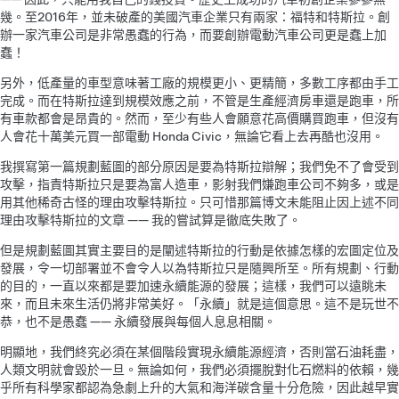
幾。至2016年，並未破產的美國汽車企業只有兩家：福特和特斯拉。創
辦一家汽車公司是非常愚蠢的行為，而要創辦電動汽車公司更是蠢上加
蠢！
另外，低產量的車型意味著工廠的規模更小、更精簡，多數工序都由手工
完成。而在特斯拉達到規模效應之前，不管是生產經濟房車還是跑車，所
有車款都會是昂貴的。然而，至少有些人會願意花高價購買跑車，但沒有
人會花十萬美元買一部電動 Honda Civic，無論它看上去再酷也沒用。
我撰寫第一篇規劃藍圖的部分原因是要為特斯拉辯解；我們免不了會受到
攻擊，指責特斯拉只是要為富人造車，影射我們嫌跑車公司不夠多，或是
用其他稀奇古怪的理由攻擊特斯拉。只可惜那篇博文未能阻止因上述不同
理由攻擊特斯拉的文章 —— 我的嘗試算是徹底失敗了。
但是規劃藍圖其實主要目的是闡述特斯拉的行動是依據怎樣的宏圖定位及
發展，令一切部署並不會令人以為特斯拉只是隨興所至。所有規劃、行動
的目的，一直以來都是要加速永續能源的發展；這樣，我們可以遠眺未
來，而且未來生活仍將非常美好。「永續」就是這個意思。這不是玩世不
恭，也不是愚蠢 —— 永續發展與每個人息息相關。
明顯地，我們終究必須在某個階段實現永續能源經濟，否則當石油耗盡，
人類文明就會毀於一旦。無論如何，我們必須擺脫對化石燃料的依賴，幾
乎所有科學家都認為急劇上升的大氣和海洋碳含量十分危險，因此越早實