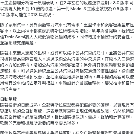
車生產物理分析第一原理表明， 在2 年左右的反覆運算週期，3.0 版本 可
以實現大概 5 到 10 倍的改進。第一代 Model 3 工廠應該視為 0.5 版本，
1.0 版本可能在 2018 年實現。
除了家用汽車，另外兩類電力汽車也有需求：重型卡車和乘客密集型市區
客車。以上兩種車都還處於特斯拉研發初期階段，明年將會揭曉。我們堅
信Tesla Semi將大大減低貨物運輸的成本，同時增加車輛運行的安全性，
並讓駕駛充滿樂趣。
隨著未來無人駕駛的出現，或許可以縮小公共汽車的尺寸，並將公共汽車
司機轉變為車隊管理人。通過取消公共汽車的中央通道，在原本入口通道
的地方加設座椅，增加公共汽車的載客密度；另外與其他車輛聯繫調節加
速和刹車，可以避免傳統重型公共汽車對流暢交通流的慣性阻礙，從而使
交通滯堵狀況得到改善，並把乘客直接送達目的地。無手機的乘客可以使
用現有公車站的固定呼叫按鈕。車輛設計亦會照顧輪椅、嬰兒推車和自行
車的需要。
自動駕駛
隨著技術的日趨成熟，全部特斯拉車型都將配備必要的硬體，以實現具有
容錯功能的全自動駕駛，這表示就算車輛出現任何系統故障，仍然能夠自
動安全行駛。必須強調的是，相比加裝攝像頭、雷達、聲納和計算硬體，
軟體的完善和檢驗所需要的時間要長得多。
即使軟件高度完善後遠勝人手操控駕駛，在全自動駕駛獲得監管機構批准