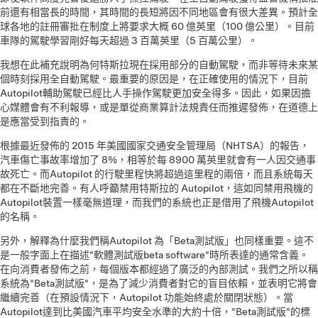
前還有相當長的時間，其時間的長短將因不同地區會有很大差異。預計全
球各地的註冊審批在制度上將要求大概 60 億英里（100 億公里）。目前
車隊的駕駛學習剛好每天超過 3 百萬英里（5 百萬公里）。
我想在此補充說明為何特斯拉現在採用部分的自動駕駛，而非等待未來某
個時刻採用全自動駕駛。最重要的原因是，在正確使用的情況下，目前
Autopilot輔助駕駛已經比人手操作駕駛更加安全得多。因此，如果因擔
心媒體會有不利報導，或是單從商業算計法規責任而推遲發佈，在道德上
是應當受到指責的。
根據最近發佈的 2015 年美國國家交通安全管理局（NHTSA）的報告，
汽車傷亡事故率增加了 8%，相等於每 8900 萬英里就會有一人因交通事
故死亡。而Autopilot 的行駛里程快將超過這里程的兩倍，而且系統每天
都在不斷地完善。有人呼籲禁用特斯拉的 Autopilot，這如同禁用飛機的
Autopilot裝置一樣毫無道理，而我們的系統也正是借用了飛機Autopilot
的名稱。
另外，解釋為什麼我們稱Autopilot 為「Beta測試版」也同樣重要。這不
是一般字面上在描述"軟體測試版beta software"時所表達的通常含義。
在向消費者發佈之前，每個版本都經過了廣泛的內部測試。我們之所以稱
系統為"Beta測試版"，是為了減少消費者對它的盲目依賴，並表明它將會
繼續完善（在預設情況下，Autopilot 功能始終處於關閉狀態）。當
Autopilot達到比美國汽車平均安全水準的大約十倍，"Beta測試版"的標