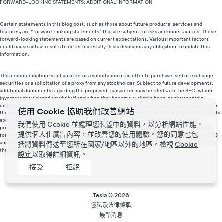
FORWARD-LOOKING STATEMENTS; ADDITIONAL INFORMATION
Certain statements in this blog post, such as those about future products, services and
features, are “forward-looking statements” that are subject to risks and uncertainties. These
forward-looking statements are based on current expectations. Various important factors
could cause actual results to differ materially. Tesla disclaims any obligation to update this
information.
This communication is not an offer or a solicitation of an offer to purchase, sell or exchange
securities or a solicitation of a proxy from any stockholder. Subject to future developments,
additional documents regarding the proposed transaction may be filed with the SEC, which
investors should read carefully if and when they become available because they contain
important information. Investors may obtain a free copy of the documents filed by Tesla, when
使用 Cookie 協助我們改善網站
they are available, from the SEC’s website at www.sec.gov
. Tesla, its directors and certain of its
executive officers may be deemed to be participants in a solicitation of proxies for the
我們使用 Cookie 並處理您裝置中的資料，以分析網站性能、
proposed transaction. Information about the directors and executive officers of Tesla is set
提供個人化廣告內容，並改善您的使用體驗。您的同意也包
forth in its proxy statement for the 2016 annual meeting of stockholders, as filed with the SEC,
and will be included in the relevant documents regarding the proposed transaction filed with
括將資料傳送至您所在國家/地區以外的地區。檢視
Cookie
the SEC.
設定
以取得詳細資訊。
接受
拒絕
Tesla ©
2026
隱私及法律條款
頁尾功能表
最新消息