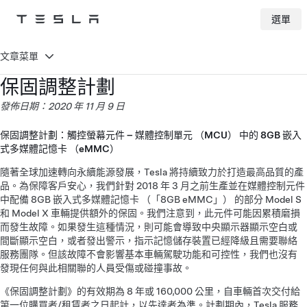
選單
Tesla
Skip to main content
文章菜單
保固調整計劃
發佈日期：2020 年 11 月 9 日
保固調整計劃：觸控螢幕元件 – 媒體控制單元 （MCU） 中的 8GB 嵌入
式多媒體記憶卡 （eMMC）
隨著全球加速轉向永續能源發展，Tesla 將持續致力於打造最高品質的產
品。為保障客戶安心，我們針對 2018 年 3 月之前生產並在媒體控制元件
中配備 8GB 嵌入式多媒體記憶卡 （「8GB eMMC」） 的部分 Model S
和 Model X 車輛提供額外的保固。我們注意到，此元件可能因累積磨損
而發生故障。如果發生這種情況，則可能會導致中央顯示器顯示空白或
間斷顯示空白，或者發出警示，指示記憶儲存裝置已經降級且需要聯絡
服務團隊。但該故障不會影響基本車輛駕駛功能和可控性，我們也沒有
發現任何與此相關聯的人員受傷或碰撞事故。
《保固調整計劃》的有效期為 8 年或 160,000 公里，自車輛首次交付給
第一位購買者/租賃者之日起計，以先達者為準。計劃期內，Tesla 服務