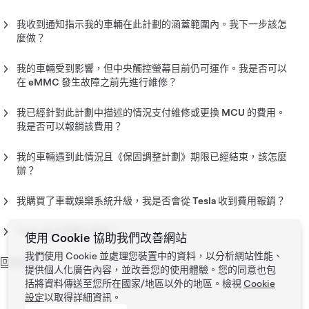
換後，車輛將擁有 NVIDIA® Tegra® 車用資訊娛樂處理器。
升級會將車用資訊娛樂處理器換成 Intel Atom®，同時還更換其
否。這不是車輛召回。由於這種情況不會影響基本車輛駕駛功能
資格。
他元件。
和可控性，因此我們認知並未有任何傷害或衝突會與 8GB
我收到通知指示我的車輛在此計劃的涵蓋範圍內。我下一步該怎
此計劃不涵蓋以上描述之零件和情況之外的其他倩況的診斷或維
eMMC 相關聯。
麼做？
修。此《保固調整計劃》之下適用的診斷和維修必須由 Tesla 執
如果您是註冊車主，您目前不需要立即採取行動，而且可以繼續
行，但不包含符合報銷資格的先前進行的維修 （請參閱以下問題
駕駛您的車輛。除非您主動遇到《保固調整計劃》所涵蓋的情
以取得詳細資訊）。
我的車輛受到影響，但中央觸控螢幕目前仍可運作。我是否可以
況，否則請勿根據此計劃的通知而安排 Tesla 服務中心預約。
在 eMMC 發生故障之前先進行維修？
否。並不是所有 eMMC 都會在「保固調整期間」因累積磨損而
為享有最佳體驗，建議您對車輛執行適用的最新版軟體。請參閱
發生故障。此計劃僅涵蓋在《保固調整計劃》期間因累積磨損導
我已經針對此計劃中描述的情況支付維修或更換 MCU 的費用。
《車主手冊》中的「軟體更新」。
致 eMMC 故障的車輛，並且符合維修或更換的資格。
我是否可以報銷該費用？
如果您曾經就本計劃涵蓋的具體零件和情況進行維修而且《保固
調整計劃》期間內發生付款維修，您有資格根據特定條款與條件
我的車輛遇到此情況且《保固調整計劃》期限已經結束，該怎麼
獲得退款。
辦？
如果您的車輛遇到此情況且《保固調整計劃》期限已經結束，
我們將會在 2021 年 2 月之前聯絡受影響車輛的車主，以提供更
Tesla 將不提供維修服務，您需自費維修。
我購買了車載娛樂系統升級，我是否會從 Tesla 收到費用報銷？
多關於報銷資格、條款與條件以及要求報銷的方式的詳細資訊。
如果您在 Tesla 服務中心診斷出您車輛的 eMMC 因累積磨損而發
目前 Tesla 服務中心的維修費用包括 $ 3619 零件費（價格可能有
生故障之後而支付 Tesla 的車載娛樂系統升級費用，您有資格報
Tesla 為什麼要這麼做？
變），1 至 1.5 個工時費及當地稅費。
使用 Cookie 協助我們改善網站
銷您進行升級時適用的 8GB eMMC 維修費用。
為了您的方便與安心，Tesla 提供額外的保護，以防止發生這種
我們使用 Cookie 並處理您裝置中的資料，以分析網站性能、
情況的故障。
回到頁首
有關報銷資格、條款與條件以及要求報銷的方式的詳細資訊，將
提供個人化廣告內容，並改善您的使用體驗。您的同意也包
會在 2021 年 2 月或之前發佈。
括將資料傳送至您所在國家/地區以外的地區。檢視
Cookie
設定
以取得詳細資訊。