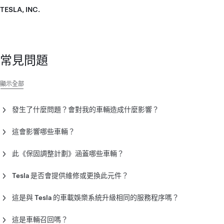
TESLA, INC.
常見問題
顯示全部
發生了什麼問題？會對我的車輛造成什麼影響？
我們注意到，部分舊媒體管制元件 （MCU） 會因 2018 年 3 月
之前的生產的 Model S 和 Model X 車輛上的 8GB 嵌入式多媒體
這會影響哪些車輛？
記憶卡 （eMMC） 累積磨損而發生故障。eMMC 支援車輛的中
2018 年 3 月前生產的 Model S 和 Model X 車輛可能會因累積磨
央顯示器，因此 8GB eMMC 發生故障時可能導致中央顯示器顯
損而導致 eMMC 發生故障。
此《保固調整計劃》涵蓋哪些車輛？
示空白或間斷顯示空白及/或車輛發出警示以通知記憶儲存裝置降
根據原始《基本車輛有限保固條款》的條款與條件，此《保固調
級。
整計劃》涵蓋交付給原始車主之日起 8 年或里程表總里程
Tesla 是否會提供維修或更換此元件？
160,000 公里 （以先到者為準） （「《保固調整計劃》期間」）
是。Tesla 將對您的車輛進行診斷，以判斷 8GB eMMC 是否因
eMMC 故障並不會對包括加速、煞車或轉向在內的車輛可駕駛性
且配備有 8GB eMMC 的全球各地所有車輛。您的車輛的 8GB
累積磨損而發生故障，以及是否需要維修或更換元件。如果
帶來任何風險，但您可能因此無法使用透過車輛的中央顯示器提
這是與 Tesla 的車載娛樂系統升級相同的服務程序嗎？
eMMC 必須是在《保固調整計劃》期間發生因累積磨損導致的故
Tesla 視情況判斷需要更換 8GB eMMC，Tesla 將以增強版
供的功能。
否。安裝 64GB eMMC 仍會保留車輛的 NVIDIA® Tegra® 車用
障，才有資格適用《保固調整計劃》。一旦發生以上描述的情況
64GB eMMC 免費更換此元件，以回復觸控螢幕的原始功能。更
資訊娛樂處理器，而且有別於車載娛樂系統升級。車載娛樂系統
這是車輛召回嗎？
時，Tesla 服務中心將進行車輛檢查和診斷以確定您車輛的適用