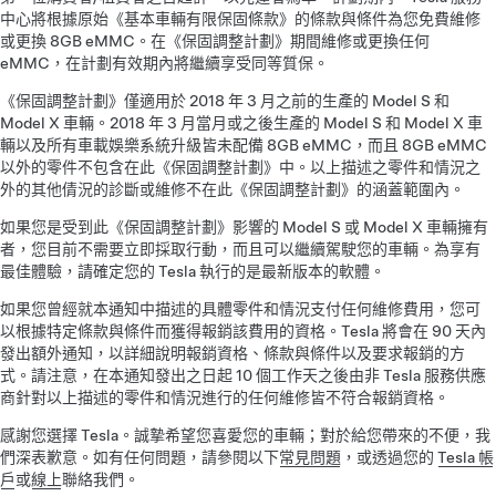
中心將根據原始《基本車輛有限保固條款》的條款與條件為您免費維修
或更換 8GB eMMC。在《保固調整計劃》期間維修或更換任何
eMMC，在計劃有效期內將繼續享受同等質保。
《保固調整計劃》僅適用於 2018 年 3 月之前的生產的 Model S 和
Model X 車輛。2018 年 3 月當月或之後生產的 Model S 和 Model X 車
輛以及所有車載娛樂系統升級皆未配備 8GB eMMC，而且 8GB eMMC
以外的零件不包含在此《保固調整計劃》中。以上描述之零件和情況之
外的其他倩況的診斷或維修不在此《保固調整計劃》的涵蓋範圍內。
如果您是受到此《保固調整計劃》影響的 Model S 或 Model X 車輛擁有
者，您目前不需要立即採取行動，而且可以繼續駕駛您的車輛。為享有
最佳體驗，請確定您的 Tesla 執行的是最新版本的軟體。
如果您曾經就本通知中描述的具體零件和情況支付任何維修費用，您可
以根據特定條款與條件而獲得報銷該費用的資格。Tesla 將會在 90 天內
發出額外通知，以詳細說明報銷資格、條款與條件以及要求報銷的方
式。請注意，在本通知發出之日起 10 個工作天之後由非 Tesla 服務供應
商針對以上描述的零件和情況進行的任何維修皆不符合報銷資格。
感謝您選擇 Tesla。誠摯希望您喜愛您的車輛；對於給您帶來的不便，我
們深表歉意。如有任何問題，請參閱以下
常見問題
，或透過您的
Tesla 帳
戶
或
線上
聯絡我們。