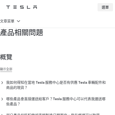
選單
Tesla
Skip to main content
文章菜單
產品相關問題
概覽
顯示全部
我如何得知在當地 Tesla 服務中心是否有供應 Tesla 車輛配件和
商品的現貨？
您可在
Tesla 線上商店
購買 Tesla 商品與車輛配件。您可從
Tesla
服務中心
預約多項安裝服務。造訪互動式「搜尋我們」地圖
哪些產品會直接運送給客戶？Tesla 服務中心可以代表我運送哪
些產品？
服飾、生活時尚、充電設備、車輛零件和大多數配件皆會直接運
送給您。服務中心不接受線上或應用程式內購。