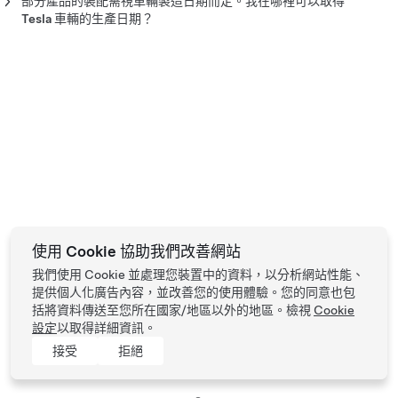
部分產品的裝配需視車輛製造日期而定。我在哪裡可以取得
Tesla 車輛的生產日期？
您車輛的製造日期會顯示在駕駛座側門柱的車輛認證標籤上。此
標籤在車門開啟時可見。請聯絡客戶服務，確認您的車輛與您考
慮購買的配件是否相容。
使用 Cookie 協助我們改善網站
我們使用 Cookie 並處理您裝置中的資料，以分析網站性能、
提供個人化廣告內容，並改善您的使用體驗。您的同意也包
括將資料傳送至您所在國家/地區以外的地區。檢視
Cookie
設定
以取得詳細資訊。
接受
拒絕