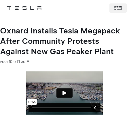
選單
Tesla
Skip to main content
Oxnard Installs Tesla Megapack
After Community Protests
Against New Gas Peaker Plant
2021 年 9 月 30 日