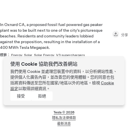
In Oxnard CA, a proposed fossil fuel powered gas peaker
plant was to be built next to one of the city’s picturesque
分享
beaches. Residents and community leaders lobbied
against the proposition, resulting in the installation of a
400 MWh Tesla Megapack.
標籤：
Energy
,
Solar
,
Solar Energy
,
V3 superchargers
使用 Cookie 協助我們改善網站
我們使用 Cookie 並處理您裝置中的資料，以分析網站性能、
提供個人化廣告內容，並改善您的使用體驗。您的同意也包
括將資料傳送至您所在國家/地區以外的地區。檢視
Cookie
設定
以取得詳細資訊。
接受
拒絕
Tesla ©
2026
隱私及法律條款
頁尾功能表
最新消息