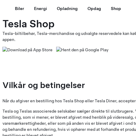
Biler
Energi
Opladning
Opdag
Shop
Tesla Shop
Tesla-biltilbehør, Tesla-merchandise og udvalgte reservedele kan kø
appen.
Vilkår og betingelser
Når du afgiver en bestilling hos Tesla Shop eller Tesla Diner, acceptere
Tesla og Teslas associerede selskaber sælger direkte til slutbrugere. 
bestilling, som vi mener, er blevet afgivet med henblik på videresalg,
varemærkerettigheder, eller som på anden vis er blevet afgivet i ond tr
og behandle en refundering, hvis vi ophører med at forhandle et produk
bestilling er blevet afgivet.