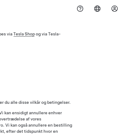
bes via
Tesla Shop
og via Tesla-
r du alle disse vilkår og betingelser.
Vi kan ensidigt annullere enhver
 overtrædelse af vores
o. Vi kan også annullere en bestilling
t, efter det tidspunkt hvor en