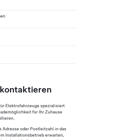
ßen
b kontaktieren
für Elektrofahrzeuge spezialisiert
 Lademöglichkeit für Ihr Zuhause
llieren.
e Adresse oder Postleitzahl in das
em Installationsbetrieb erwarten,