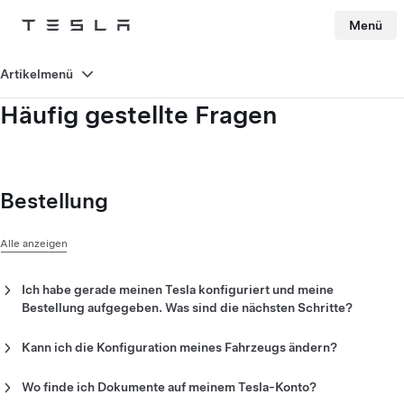
Menü
Tesla
Skip to main content
Artikelmenü
Häufig gestellte Fragen
Bestellung
Alle anzeigen
Ich habe gerade meinen Tesla konfiguriert und meine
Bestellung aufgegeben. Was sind die nächsten Schritte?
Richten Sie nach der Bestellung Ihres Fahrzeugs ein
Tesla-
Konto
mit der E-Mail-Adresse ein, die Sie für Ihre Bestellung
Kann ich die Konfiguration meines Fahrzeugs ändern?
verwendet haben. Füllen Sie die Pflichtangaben zur
Sie können die Konfiguration Ihres Tesla ändern, bis die
Auslieferung auf Ihrem Tesla-Konto aus, um einen
endgültige Rechnung für Ihre Bestellung auf Ihrem
Tesla-
Wo finde ich Dokumente auf meinem Tesla-Konto?
Auslieferungstermin zu erhalten.
Konto
verfügbar ist.