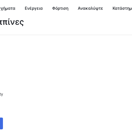
χήματα
Ενέργεια
Φόρτιση
Ανακαλύψτε
Κατάστη
ιππίνες
ty